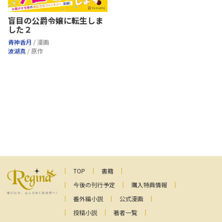
盲目の公爵令嬢に転生しま
した２
青神香月
/ 漫画
波湖真
/ 原作
TOP
書籍
今後の刊行予定
購入特典情報
番外編小説
公式漫画
投稿小説
著者一覧