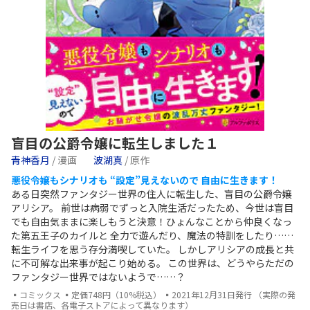
盲目の公爵令嬢に転生しました１
青神香月
/ 漫画
波湖真
/ 原作
悪役令嬢もシナリオも “設定”見えないので 自由に生きます！
ある日突然ファンタジー世界の住人に転生した、盲目の公爵令嬢
アリシア。 前世は病弱でずっと入院生活だったため、今世は盲目
でも自由気ままに楽しもうと決意！ひょんなことから仲良くなっ
た第五王子のカイルと 全力で遊んだり、魔法の特訓をしたり……
転生ライフを思う存分満喫していた。 しかしアリシアの成長と共
に不可解な出来事が起こり始める。 この世界は、どうやらただの
ファンタジー世界ではないようで……？
▪コミックス ▪定価748円（10%税込） ▪2021年12月31日発行 （実際の発
売日は書店、各電子ストアによって異なります）