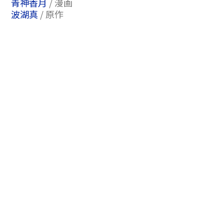
青神香月
/ 漫画
波湖真
/ 原作