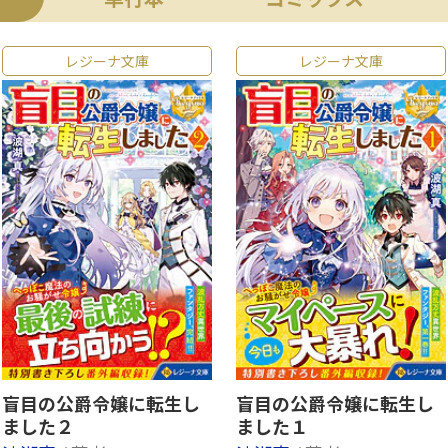
レジーナ文庫
レジーナ文庫
盲目の公爵令嬢に転生し
盲目の公爵令嬢に転生し
ました２
ました１