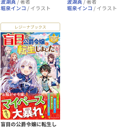
波湖真
/ 著者
波湖真
/ 著者
堀泉インコ
/ イラスト
堀泉インコ
/ イラスト
レジーナブックス
盲目の公爵令嬢に転生し