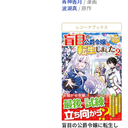
青神香月
/ 漫画
波湖真
/ 原作
レジーナブックス
盲目の公爵令嬢に転生し