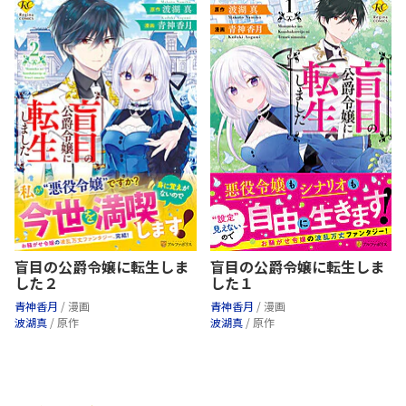
盲目の公爵令嬢に転生しま
盲目の公爵令嬢に転生しま
した２
した１
青神香月
/ 漫画
青神香月
/ 漫画
波湖真
/ 原作
波湖真
/ 原作