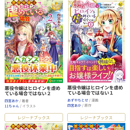
悪役令嬢はヒロインを虐め
悪役令嬢はヒロインを虐め
ている場合ではない１
ている場合ではない２
あずやちとせ
/ 漫画
四宮あか
/ 著者
四宮あか
/ 原作
11ちゃん
/ イラスト
レジーナブックス
レジーナブックス