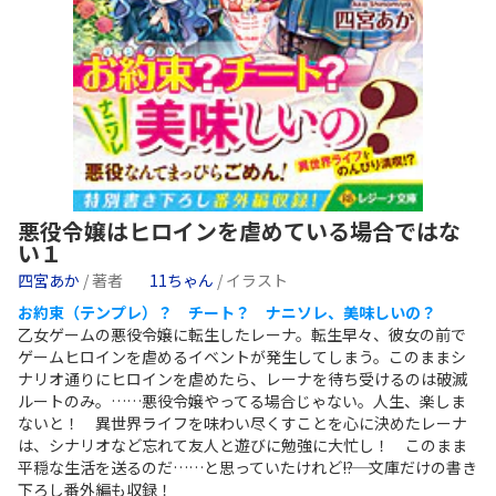
悪役令嬢はヒロインを虐めている場合ではな
い１
四宮あか
/ 著者
11ちゃん
/ イラスト
お約束（テンプレ）？ チート？ ナニソレ、美味しいの？
乙女ゲームの悪役令嬢に転生したレーナ。転生早々、彼女の前で
ゲームヒロインを虐めるイベントが発生してしまう。このままシ
ナリオ通りにヒロインを虐めたら、レーナを待ち受けるのは破滅
ルートのみ。……悪役令嬢やってる場合じゃない。人生、楽しま
ないと！ 異世界ライフを味わい尽くすことを心に決めたレーナ
は、シナリオなど忘れて友人と遊びに勉強に大忙し！ このまま
平穏な生活を送るのだ……と思っていたけれど――!? 文庫だけの書き
下ろし番外編も収録！