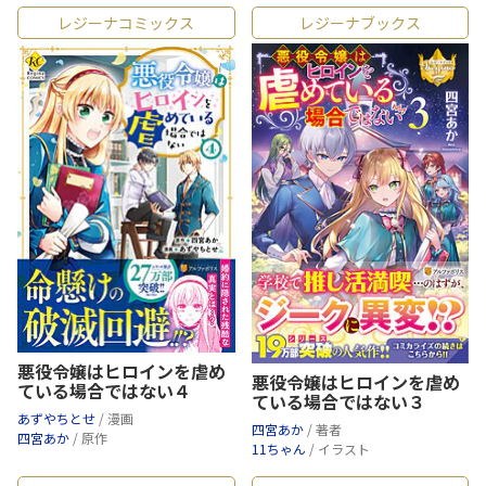
レジーナコミックス
レジーナブックス
悪役令嬢はヒロインを虐め
悪役令嬢はヒロインを虐め
ている場合ではない４
ている場合ではない３
あずやちとせ
/ 漫画
四宮あか
/ 著者
四宮あか
/ 原作
11ちゃん
/ イラスト