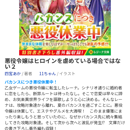
悪役令嬢はヒロインを虐めている場合ではな
い２
四宮あか
/ 著者
11ちゃん
/ イラスト
バカンスにつき悪役休業中！
乙女ゲームの悪役令嬢に転生したレーナ。シナリオ通りに婚約者
に恋をしたら、断罪ルートは待ったなし。そこで恋愛は早々に諦
め、お気楽異世界ライフを謳歌しようと心に決める。そんなレー
ナは、攻略対象達から離れ、夏のバカンスを過ごすことに。悪役
令嬢は休業して、エステやグルメを大満喫！ このまま優雅にま
ったり楽しもうと思っていたのに、なぜかバカンス先に続々集結
してきた攻略対象達。そして次から次へと波乱が発生!? 文庫だけ
の書き下ろし番外編も収録！