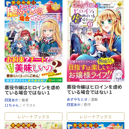
悪役令嬢はヒロインを虐め
悪役令嬢はヒロインを虐め
ている場合ではない１
ている場合ではない１
あずやちとせ
/ 漫画
四宮あか
/ 著者
四宮あか
/ 原作
11ちゃん
/ イラスト
レジーナブックス
レジーナブックス