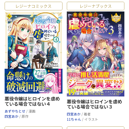
レジーナコミックス
レジーナブックス
悪役令嬢はヒロインを虐め
悪役令嬢はヒロインを虐め
ている場合ではない４
ている場合ではない３
あずやちとせ
/ 漫画
四宮あか
/ 著者
四宮あか
/ 原作
11ちゃん
/ イラスト