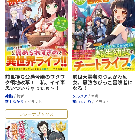
前世持ち公爵令嬢のワクワ
前世大賢者のつよかわ幼
ク領地改革！ 私、イイ事
女、最強ちびっこ冒険者に
思いついちゃったぁ～！
なる！
Akila
/ 著者
メルメア
/ 著者
華山ゆかり
/ イラスト
華山ゆかり
/ イラスト
レジーナブックス