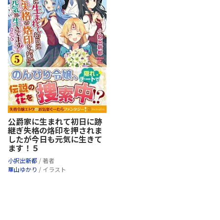
公爵家に生まれて初日に跡
継ぎ失格の烙印を押されま
したが今日も元気に生きて
ます！５
小択出新都
/ 著者
華山ゆかり
/ イラスト