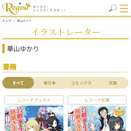
トップ
華山ゆかり
イラストレーター
華山ゆかり
書籍
すべて
単行本
コミックス
文庫
レジーナブックス
レジーナ文庫