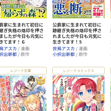
爵家に生まれて初日に
公爵家に生まれて初日に
継ぎ失格の烙印を押さ
跡継ぎ失格の烙印を押さ
ましたが今日も元気に
れましたが今日も元気に
きてます！６
生きてます！5
鳥アスカ
/ 漫画
世鳥アスカ
/ 漫画
択出新都
/ 原作
小択出新都
/ 原作
レジーナ文庫
レジーナコミックス