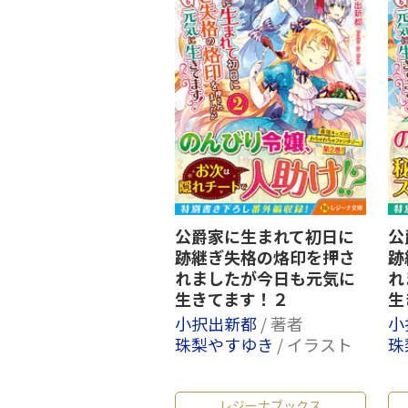
公爵家に生まれて初日に
公
跡継ぎ失格の烙印を押さ
跡
れましたが今日も元気に
れ
生きてます！２
生
小択出新都
/ 著者
小
珠梨やすゆき
/ イラスト
珠
レジーナブックス