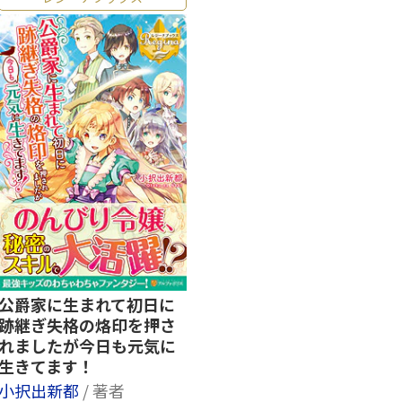
公爵家に生まれて初日に
跡継ぎ失格の烙印を押さ
れましたが今日も元気に
生きてます！
小択出新都
/ 著者