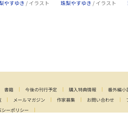
梨やすゆき
/ イラスト
珠梨やすゆき
/ イラスト
書籍
今後の刊行予定
購入特典情報
番外編小
覧
メールマガジン
作家募集
お問い合わせ
バシーポリシー
Copyright (C) 2000-2026 AlphaPolis Co.,Ltd. All Rights Reser