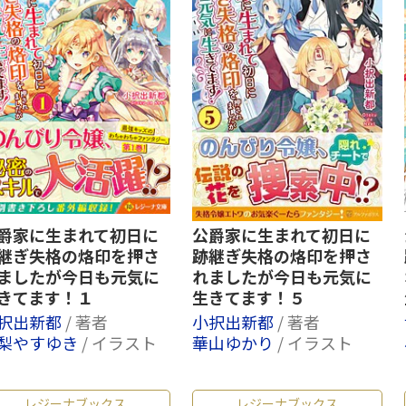
爵家に生まれて初日に
公爵家に生まれて初日に
継ぎ失格の烙印を押さ
跡継ぎ失格の烙印を押さ
ましたが今日も元気に
れましたが今日も元気に
きてます！１
生きてます！５
択出新都
/ 著者
小択出新都
/ 著者
梨やすゆき
/ イラスト
華山ゆかり
/ イラスト
レジーナブックス
レジーナブックス