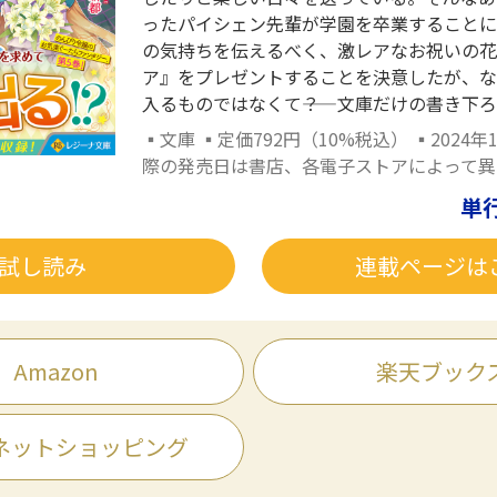
ったパイシェン先輩が学園を卒業することに
の気持ちを伝えるべく、激レアなお祝いの花
ア』をプレゼントすることを決意したが、な
入るものではなくて――？ 文庫だけの書き下
▪文庫 ▪定価792円（10%税込） ▪2024年
際の発売日は書店、各電子ストアによって異
単
試し読み
連載ページは
Amazon
楽天ブック
ネットショッピング