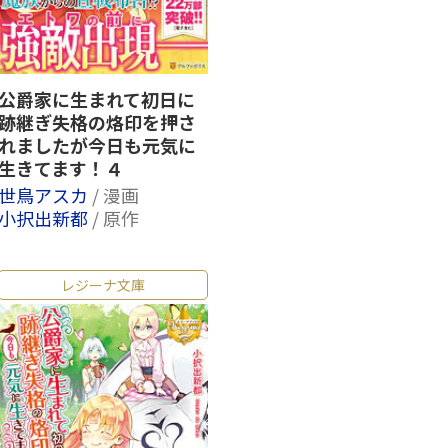
公爵家に生まれて初日に
跡継ぎ失格の烙印を押さ
れましたが今日も元気に
生きてます！４
世鳥アスカ
/ 漫画
小択出新都
/ 原作
レジーナ文庫