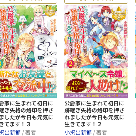
爵家に生まれて初日に
公爵家に生まれて初日に
継ぎ失格の烙印を押さ
跡継ぎ失格の烙印を押さ
ましたが今日も元気に
れましたが今日も元気に
きてます！３
生きてます！２
択出新都
/ 著者
小択出新都
/ 著者