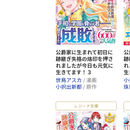
公爵家に生まれて初日に
公
跡継ぎ失格の烙印を押さ
跡
れましたが今日も元気に
れ
生きてます！３
生
世鳥アスカ
/ 漫画
小
小択出新都
/ 原作
珠
レジーナ文庫