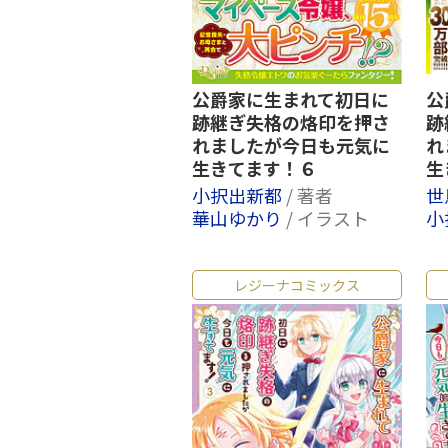
公爵家に生まれて初日に
公
跡継ぎ失格の烙印を押さ
跡
れましたが今日も元気に
れ
生きてます！６
生
小択出新都
/ 著者
世
華山ゆかり
/ イラスト
小
レジーナコミックス