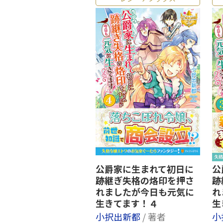
公爵家に生まれて初日に
公
跡継ぎ失格の烙印を押さ
跡
れましたが今日も元気に
れ
生きてます！４
生
小択出新都
/ 著者
小