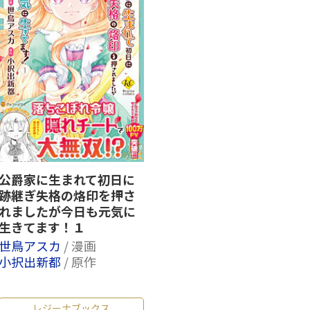
公爵家に生まれて初日に
跡継ぎ失格の烙印を押さ
れましたが今日も元気に
生きてます！１
世鳥アスカ
/ 漫画
小択出新都
/ 原作
レジーナブックス