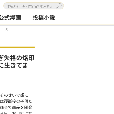
公式漫画
投稿小説
す！５
ぎ失格の烙印
に生きてま
そのせいで額に
は護衛役の子供た
商会で商品を開発
る日、お世話にな