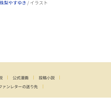
珠梨やすゆき
/ イラスト
説
公式漫画
投稿小説
ファンレターの送り先
ved.