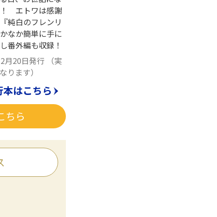
！ エトワは感謝
『純白のフレンリ
かなか簡単に手に
ろし番外編も収録！
12月20日発行
（実
なります）
行本はこちら
こちら
ス