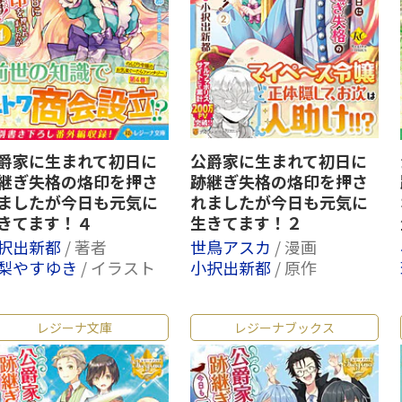
爵家に生まれて初日に
公爵家に生まれて初日に
継ぎ失格の烙印を押さ
跡継ぎ失格の烙印を押さ
ましたが今日も元気に
れましたが今日も元気に
きてます！４
生きてます！２
択出新都
/ 著者
世鳥アスカ
/ 漫画
梨やすゆき
/ イラスト
小択出新都
/ 原作
レジーナ文庫
レジーナブックス