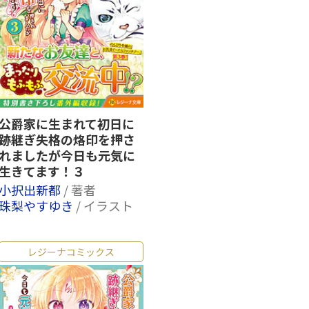
公爵家に生まれて初日に
跡継ぎ失格の烙印を押さ
れましたが今日も元気に
生きてます！３
小択出新都
/ 著者
珠梨やすゆき
/ イラスト
レジーナコミックス