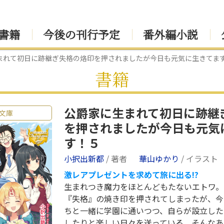
書籍
今後の刊行予定
番外編小説
まれて初日に跡継ぎ失格の烙印を押されましたが今日も元気に生きてま
書籍
公爵家に生まれて初日に跡継
文庫
を押されましたが今日も元気
す！５
小択出新都
/ 著者
華山ゆかり
/ イラスト
激レアプレゼントを求めて旅に出る!?
生まれつき魔力をほとんどもたないエトワ。
『失格』の焼き印を押されてしまったが、今
ちと一緒に学園に通いつつ、自らが設立した
したりと楽しい日々を送っている。そんなあ