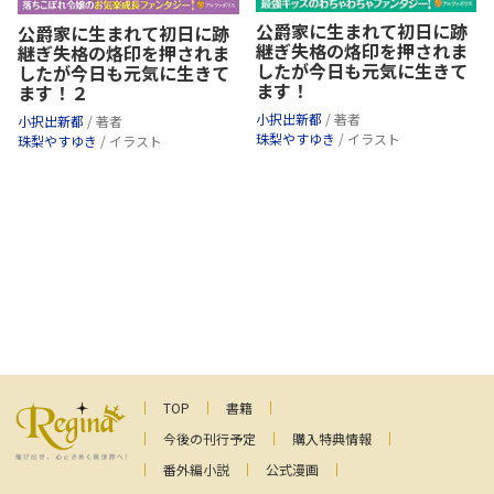
公爵家に生まれて初日に跡
公爵家に生まれて初日に跡
継ぎ失格の烙印を押されま
継ぎ失格の烙印を押されま
したが今日も元気に生きて
したが今日も元気に生きて
ます！
ます！２
小択出新都
/ 著者
小択出新都
/ 著者
珠梨やすゆき
/ イラスト
珠梨やすゆき
/ イラスト
TOP
書籍
今後の刊行予定
購入特典情報
番外編小説
公式漫画