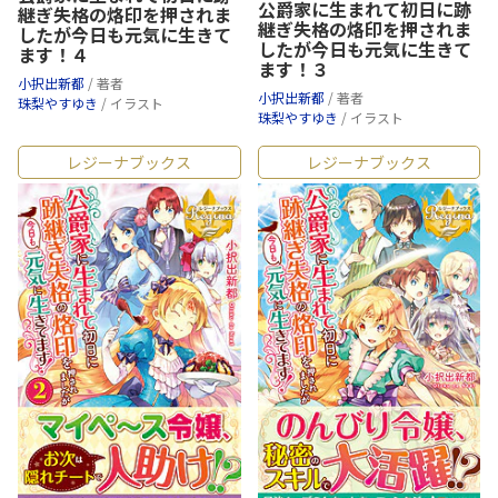
公爵家に生まれて初日に跡
継ぎ失格の烙印を押されま
継ぎ失格の烙印を押されま
したが今日も元気に生きて
したが今日も元気に生きて
ます！４
ます！３
小択出新都
/ 著者
小択出新都
/ 著者
珠梨やすゆき
/ イラスト
珠梨やすゆき
/ イラスト
レジーナブックス
レジーナブックス