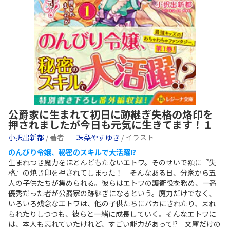
公爵家に生まれて初日に跡継ぎ失格の烙印を
押されましたが今日も元気に生きてます！１
小択出新都
/ 著者
珠梨やすゆき
/ イラスト
のんびり令嬢、秘密のスキルで大活躍!?
生まれつき魔力をほとんどもたないエトワ。そのせいで額に『失
格』の焼き印を押されてしまった！ そんなある日、分家から五
人の子供たちが集められる。彼らはエトワの護衛役を務め、一番
優秀だった者が公爵家の跡継ぎになるという。魔力だけでなく、
いろいろ残念なエトワは、他の子供たちにバカにされたり、呆れ
られたりしつつも、彼らと一緒に成長していく。そんなエトワに
は、本人も忘れていたけれど、すごい能力があって!? 文庫だけの