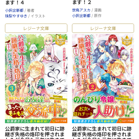
ます！２
ます！４
世鳥アスカ
/ 漫画
小択出新都
/ 著者
小択出新都
/ 原作
珠梨やすゆき
/ イラスト
レジーナ文庫
レジーナ文庫
公爵家に生まれて初日に跡
公爵家に生まれて初日に跡
継ぎ失格の烙印を押されま
継ぎ失格の烙印を押されま