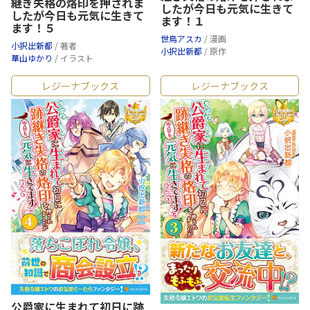
継ぎ失格の烙印を押されま
したが今日も元気に生きて
したが今日も元気に生きて
ます！１
ます！５
世鳥アスカ
/ 漫画
小択出新都
/ 著者
小択出新都
/ 原作
華山ゆかり
/ イラスト
レジーナブックス
レジーナブックス
公爵家に生まれて初日に跡