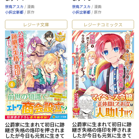
世鳥アスカ
/ 漫画
世鳥アスカ
/ 漫画
小択出新都
/ 原作
小択出新都
/ 原作
レジーナ文庫
レジーナコミックス
公爵家に生まれて初日に跡
公爵家に生まれて初日に跡
継ぎ失格の烙印を押されま
継ぎ失格の烙印を押されま
したが今日も元気に生きて
したが今日も元気に生きて