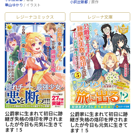
小択出新都
/ 原作
華山ゆかり
/ イラスト
レジーナコミックス
レジーナ文庫
公爵家に生まれて初日に跡
公爵家に生まれて初日に跡
継ぎ失格の烙印を押されま
継ぎ失格の烙印を押されま
したが今日も元気に生きて
したが今日も元気に生きて
ます！5
ます！５