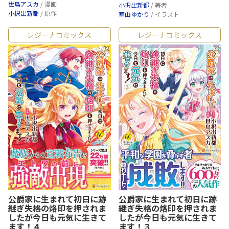
世鳥アスカ
/ 漫画
小択出新都
/ 著者
小択出新都
/ 原作
華山ゆかり
/ イラスト
レジーナコミックス
レジーナコミックス
公爵家に生まれて初日に跡
公爵家に生まれて初日に跡
継ぎ失格の烙印を押されま
継ぎ失格の烙印を押されま
したが今日も元気に生きて
したが今日も元気に生きて
ます！４
ます！３