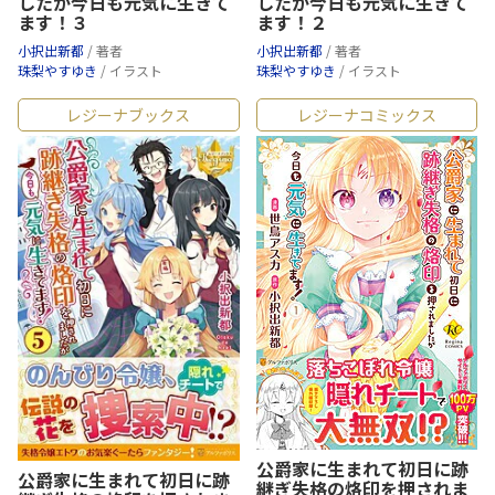
したが今日も元気に生きて
したが今日も元気に生きて
ます！３
ます！２
小択出新都
/ 著者
小択出新都
/ 著者
珠梨やすゆき
/ イラスト
珠梨やすゆき
/ イラスト
レジーナブックス
レジーナコミックス
公爵家に生まれて初日に跡
公爵家に生まれて初日に跡
継ぎ失格の烙印を押されま