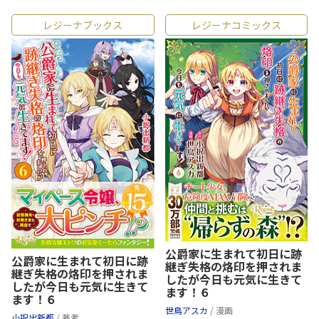
レジーナブックス
レジーナコミックス
公爵家に生まれて初日に跡
公爵家に生まれて初日に跡
継ぎ失格の烙印を押されま
継ぎ失格の烙印を押されま
したが今日も元気に生きて
したが今日も元気に生きて
ます！６
ます！６
世鳥アスカ
/ 漫画
小択出新都
/ 著者