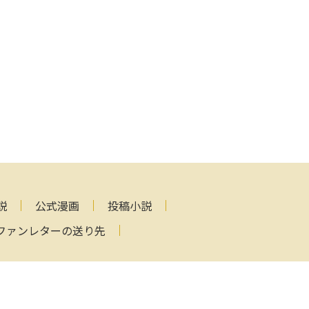
説
公式漫画
投稿小説
ファンレターの送り先
ved.