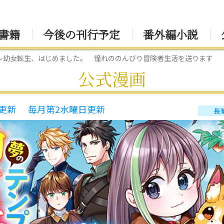
書籍
今後の刊行予定
番外編小説
レ幼女転生、はじめました。 憧れののんびり冒険者生活を送ります
公式漫画
更新
毎月第2水曜日更新
長