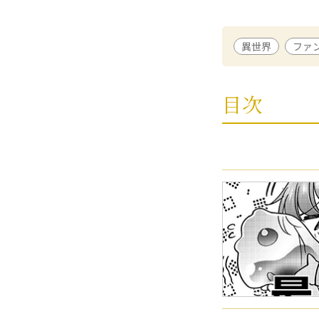
宇田マキ
/ 漫画
漫画家歴15年で
異世界
ファ
ういの
/ 原作
福井県出身。202
て奨励賞を受賞。
目次
ります』として書