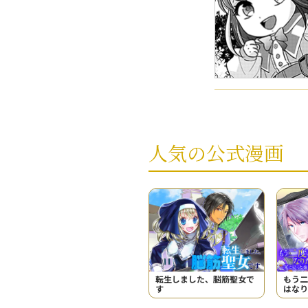
人気の公式漫画
転生しました、脳筋聖女で
もう二
す
はなり