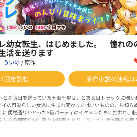
レ幼女転生、はじめました。 憧れの
生活を送ります
ういの
/ 原作
第1回を読む
原作小説の連載は
とへとな毎日を送っていた七瀬千那は、とある日トラックに轢か
アイの可愛らしい女児に生まれ変わったはいいものの、見知ら
こに偶然通りかかったS級パーティのイケメンたちに拾われ、
ふもふの神獣や個性豊かな精霊王たち、ちょっと過保護な仲間
活がスタート!!