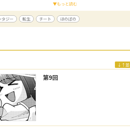
▼もっと読む
竹書房、フロンティアワークスなどで執筆。・好きなものはノンカフェイ
ンタジー
転生
チート
ほのぼの
2年12月よりWeb上で本作の連載を開始し、アルファポリス第16回ファ
改題・改稿を経て『夢のテンプレ幼女転生、はじめました。憧れののん
籍化。狭いところでぼんやりするのが好き。
↓↑並
第9回