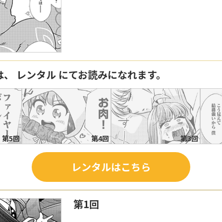
は、 レンタル にてお読みになれます。
第5回
第4回
第3回
レンタルはこちら
第1回