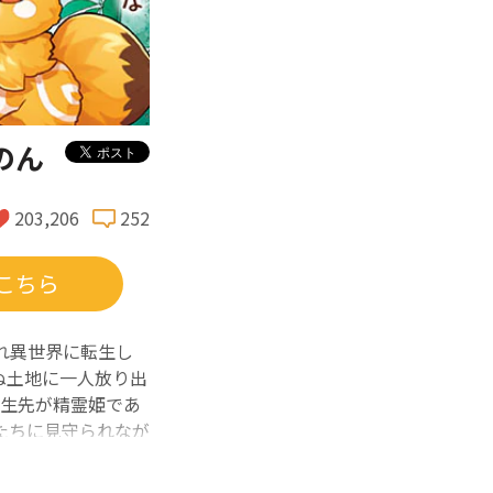
のん
203,206
252
こちら
れ異世界に転生し
ぬ土地に一人放り出
転生先が精霊姫であ
たちに見守られなが