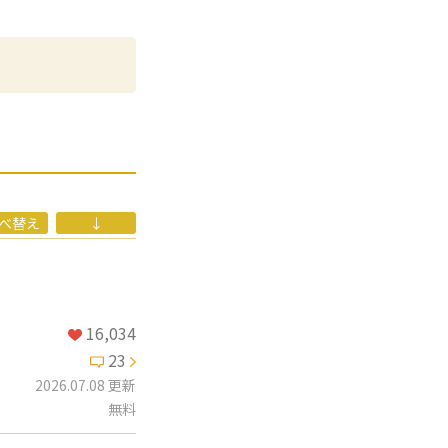
ン飲料。
ンタジー小説大賞に
びり冒険者生活を送
べ替え
↓
16,034
23
2026.07.08 更新
無料