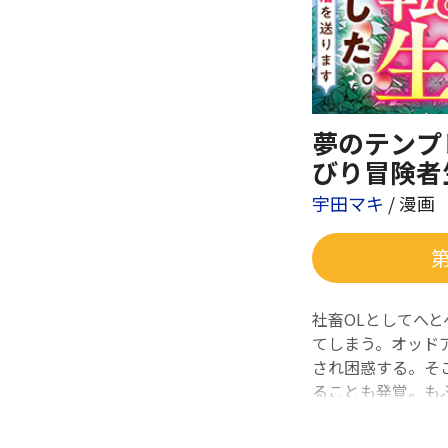
夢のテンプ
びり冒険者
宇田マキ
/ 漫画
社畜OLとしてへ
てしまう。オッド
され困惑する。そ
ることも発覚。も
らのんびり冒険者生