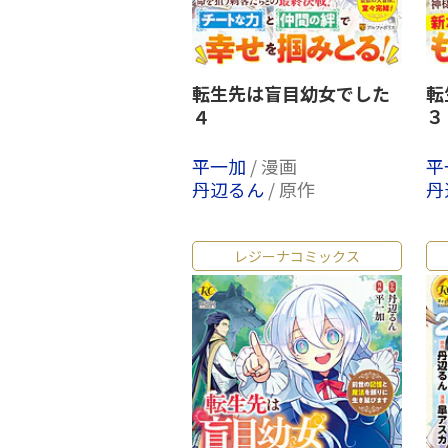
転生先は盲目幼女でした
転
４
３
平一加
/ 漫画
平
丹辺るん
/ 原作
丹
レジーナコミックス