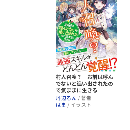
村人召喚？ お前は呼ん
でないと追い出されたの
で気ままに生きる
丹辺るん
/ 著者
はま
/ イラスト