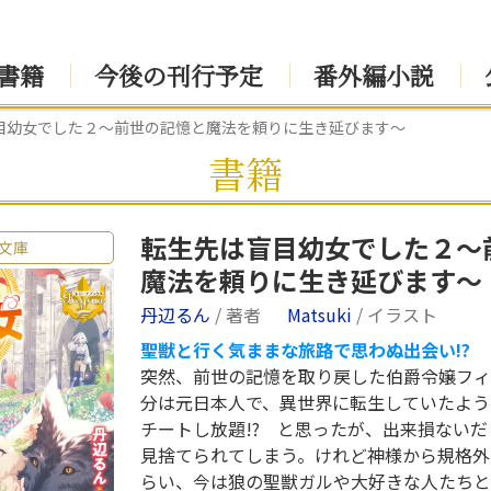
書籍
今後の刊行予定
番外編小説
目幼女でした２～前世の記憶と魔法を頼りに生き延びます～
書籍
転生先は盲目幼女でした２～
文庫
魔法を頼りに生き延びます～
丹辺るん
/ 著者
Matsuki
/ イラスト
聖獣と行く気ままな旅路で思わぬ出会い!?
突然、前世の記憶を取り戻した伯爵令嬢フィ
分は元日本人で、異世界に転生していたよう
チートし放題!? と思ったが、出来損ない
見捨てられてしまう。けれど神様から規格外
らい、今は狼の聖獣ガルや大好きな人たちと