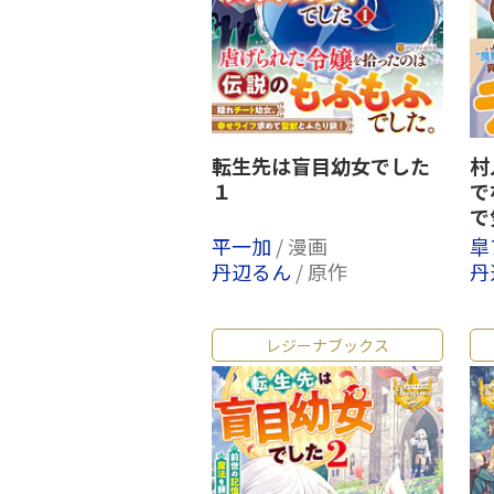
転生先は盲目幼女でした
村
１
で
で
平一加
/ 漫画
皐
丹辺るん
/ 原作
丹
レジーナブックス