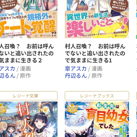
人召喚？ お前は呼ん
村人召喚？ お前は呼ん
ないと追い出されたの
でないと追い出されたの
気ままに生きる２
で気ままに生きる1
アスカ
/ 漫画
皐アスカ
/ 漫画
辺るん
/ 原作
丹辺るん
/ 原作
レジーナ文庫
レジーナブックス