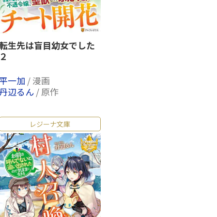
転生先は盲目幼女でした
２
平一加
/ 漫画
丹辺るん
/ 原作
レジーナ文庫