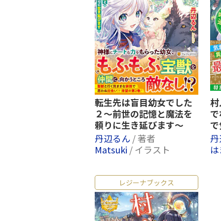
転生先は盲目幼女でした
村
２～前世の記憶と魔法を
で
頼りに生き延びます～
で
丹辺るん
/ 著者
丹
Matsuki
/ イラスト
は
レジーナブックス