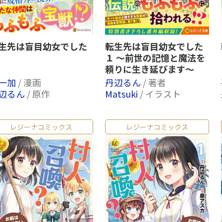
生先は盲目幼女でした
転生先は盲目幼女でした
１ ～前世の記憶と魔法を
頼りに生き延びます～
一加
/ 漫画
丹辺るん
/ 著者
辺るん
/ 原作
Matsuki
/ イラスト
レジーナコミックス
レジーナコミックス