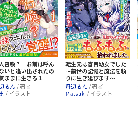
人召喚？ お前は呼ん
転生先は盲目幼女でした
ないと追い出されたの
～前世の記憶と魔法を頼
気ままに生きる１
りに生き延びます～
辺るん
/ 著者
丹辺るん
/ 著者
ま
/ イラスト
Matsuki
/ イラスト