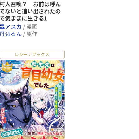
村人召喚？ お前は呼ん
でないと追い出されたの
で気ままに生きる1
皐アスカ
/ 漫画
丹辺るん
/ 原作
レジーナブックス