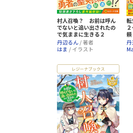
村人召喚？ お前は呼ん
転
でないと追い出されたの
２
で気ままに生きる２
頼
丹辺るん
/ 著者
丹
はま
/ イラスト
Ma
レジーナブックス