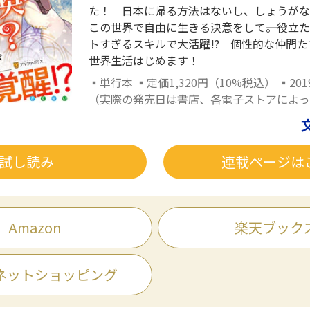
た！ 日本に帰る方法はないし、しょうがな
この世界で自由に生きる決意をして――。役立
トすぎるスキルで大活躍!? 個性的な仲間
世界生活はじめます！
▪単行本 ▪定価1,320円（10%税込） ▪20
（実際の発売日は書店、各電子ストアによっ
試し読み
連載ページは
Amazon
楽天ブック
ネットショッピング