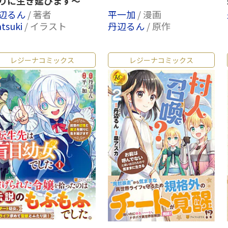
りに生き延びます～
辺るん
/ 著者
平一加
/ 漫画
tsuki
/ イラスト
丹辺るん
/ 原作
レジーナコミックス
レジーナコミックス