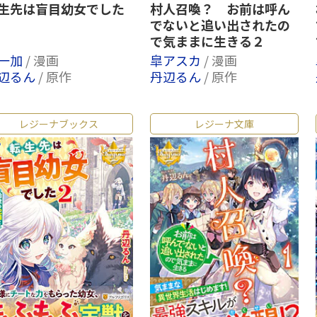
生先は盲目幼女でした
村人召喚？ お前は呼ん
でないと追い出されたの
で気ままに生きる２
一加
/ 漫画
皐アスカ
/ 漫画
辺るん
/ 原作
丹辺るん
/ 原作
レジーナブックス
レジーナ文庫