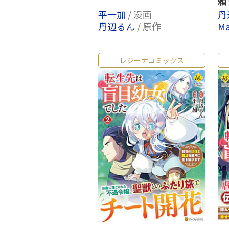
頼
平一加
/ 漫画
丹
丹辺るん
/ 原作
Ma
レジーナコミックス