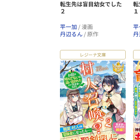
転生先は盲目幼女でした
転
２
１
平一加
/ 漫画
平
丹辺るん
/ 原作
丹
レジーナ文庫