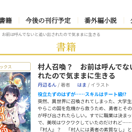
書籍
今後の刊行予定
番外編小説
 お前は呼んでないと追い出されたので気ままに生きる
書籍
村人召喚？ お前は呼んでな
ックス
れたので気ままに生きる
丹辺るん
/ 著者
はま
/ イラスト
役立たずのはずが……スキルはチート級!?
突然、異世界に召喚されてしまった、大学生
やらこの国を危機から救うため、勇者とその
が呼び出されたらしい。すでに職業は決まっ
で、美咲はワクワクしていたのだけれど……
『村人』？ 「村人には勇者の素質なし」と