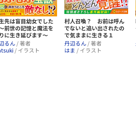
生先は盲目幼女でした
村人召喚？ お前は呼ん
～前世の記憶と魔法を
でないと追い出されたの
りに生き延びます～
で気ままに生きる１
辺るん
/ 著者
丹辺るん
/ 著者
tsuki
/ イラスト
はま
/ イラスト