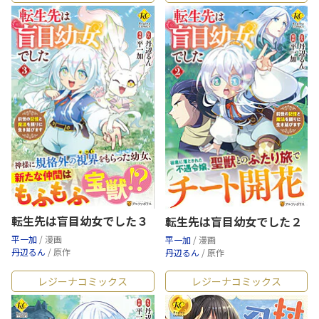
転生先は盲目幼女でした３
転生先は盲目幼女でした２
平一加
/ 漫画
平一加
/ 漫画
丹辺るん
/ 原作
丹辺るん
/ 原作
レジーナコミックス
レジーナコミックス