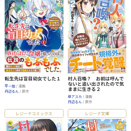
転生先は盲目幼女でした１
村人召喚？ お前は呼んで
ないと追い出されたので気
平一加
/ 漫画
ままに生きる２
丹辺るん
/ 原作
皐アスカ
/ 漫画
丹辺るん
/ 原作
レジーナコミックス
レジーナ文庫