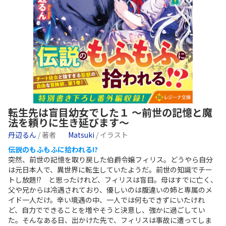
転生先は盲目幼女でした１ ～前世の記憶と魔
法を頼りに生き延びます～
丹辺るん
/ 著者
Matsuki
/ イラスト
伝説のもふもふに拾われる!?
突然、前世の記憶を取り戻した伯爵令嬢フィリス。どうやら自分
は元日本人で、異世界に転生していたようだ。前世の知識でチー
トし放題!? と思ったけれど、フィリスは盲目。母はすでに亡く、
父や兄からは冷遇されており、優しいのは腹違いの姉と専属のメ
イド一人だけ。辛い境遇の中、一人では何もできずにいたけれ
ど、自力でできることを増やそうと決意し、強かに過ごしてい
た。そんなある日、出かけた先で、フィリスは事故に遭ってしま