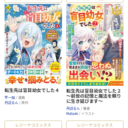
転生先は盲目幼女でした４
転生先は盲目幼女でした２
～前世の記憶と魔法を頼り
平一加
/ 漫画
に生き延びます～
丹辺るん
/ 原作
丹辺るん
/ 著者
Matsuki
/ イラスト
レジーナコミックス
レジーナコミックス