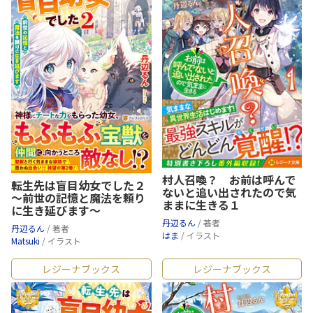
村人召喚？ お前は呼んで
転生先は盲目幼女でした２
ないと追い出されたので気
～前世の記憶と魔法を頼り
ままに生きる１
に生き延びます～
丹辺るん
/ 著者
丹辺るん
/ 著者
はま
/ イラスト
Matsuki
/ イラスト
レジーナブックス
レジーナブックス