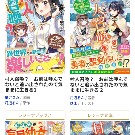
村人召喚？ お前は呼んで
村人召喚？ お前は呼んで
ないと追い出されたので気
ないと追い出されたので気
ままに生きる1
ままに生きる２
皐アスカ
/ 漫画
丹辺るん
/ 著者
丹辺るん
/ 原作
はま
/ イラスト
レジーナブックス
レジーナ文庫