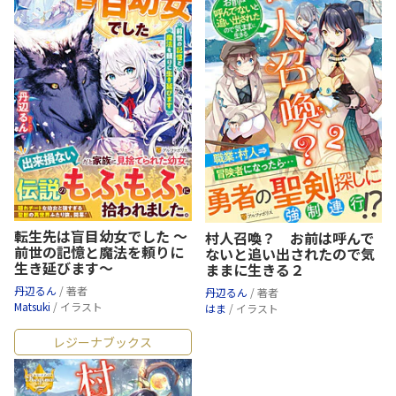
転生先は盲目幼女でした ～
村人召喚？ お前は呼んで
前世の記憶と魔法を頼りに
ないと追い出されたので気
生き延びます～
ままに生きる２
丹辺るん
/ 著者
丹辺るん
/ 著者
Matsuki
/ イラスト
はま
/ イラスト
レジーナブックス