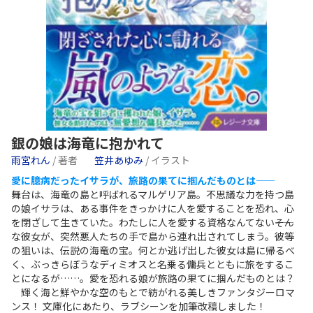
銀の娘は海竜に抱かれて
雨宮れん
/ 著者
笠井あゆみ
/ イラスト
愛に臆病だったイサラが、旅路の果てに掴んだものとは――
舞台は、海竜の島と呼ばれるマルゲリア島。不思議な力を持つ島
の娘イサラは、ある事件をきっかけに人を愛することを恐れ、心
を閉ざして生きていた。わたしに人を愛する資格なんてない――そん
な彼女が、突然悪人たちの手で島から連れ出されてしまう。彼等
の狙いは、伝説の海竜の宝。何とか逃げ出した彼女は島に帰るべ
く、ぶっきらぼうなディミオスと名乗る傭兵とともに旅をするこ
とになるが……。愛を恐れる娘が旅路の果てに掴んだものとは？
輝く海と鮮やかな空のもとで紡がれる美しきファンタジーロマ
ンス！ 文庫化にあたり、ラブシーンを加筆改稿しました！