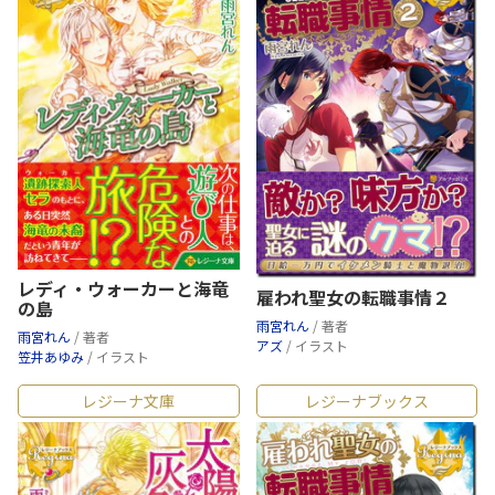
レディ・ウォーカーと海竜
雇われ聖女の転職事情２
の島
雨宮れん
/ 著者
雨宮れん
/ 著者
アズ
/ イラスト
笠井あゆみ
/ イラスト
レジーナ文庫
レジーナブックス