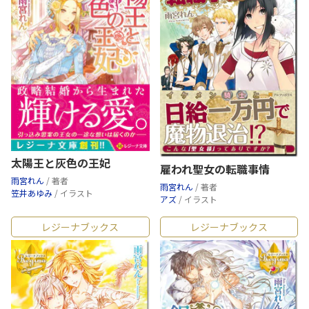
太陽王と灰色の王妃
雇われ聖女の転職事情
雨宮れん
/ 著者
雨宮れん
/ 著者
笠井あゆみ
/ イラスト
アズ
/ イラスト
レジーナブックス
レジーナブックス