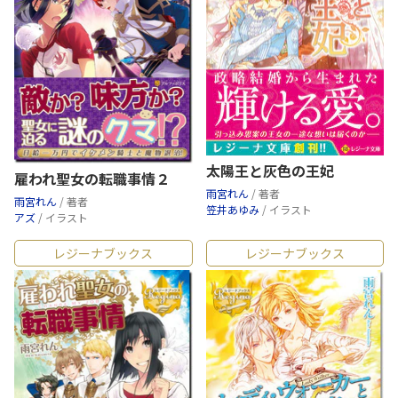
太陽王と灰色の王妃
雇われ聖女の転職事情２
雨宮れん
/ 著者
雨宮れん
/ 著者
笠井あゆみ
/ イラスト
アズ
/ イラスト
レジーナブックス
レジーナブックス