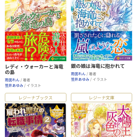
銀の娘は海竜に抱かれて
レディ・ウォーカーと海竜
の島
雨宮れん
/ 著者
笠井あゆみ
/ イラスト
雨宮れん
/ 著者
笠井あゆみ
/ イラスト
レジーナブックス
レジーナ文庫