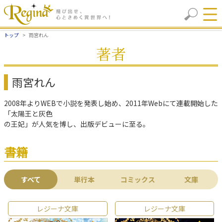
トップ
雨宮れん
著者
雨宮れん
2008年よりWEBで小説を発表し始め、2011年Webにて連載開始した
「太陽王と灰色
の王妃」が人気を博し、出版デビューに至る。
書籍
すべて
単行本
コミックス
文庫
レジーナ文庫
レジーナ文庫