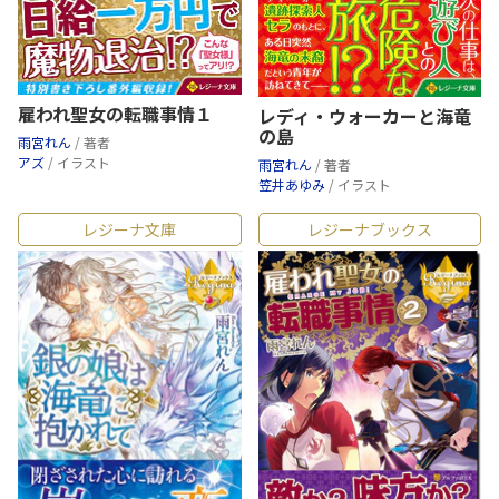
雇われ聖女の転職事情１
レディ・ウォーカーと海竜
の島
雨宮れん
/ 著者
アズ
/ イラスト
雨宮れん
/ 著者
笠井あゆみ
/ イラスト
レジーナ文庫
レジーナブックス