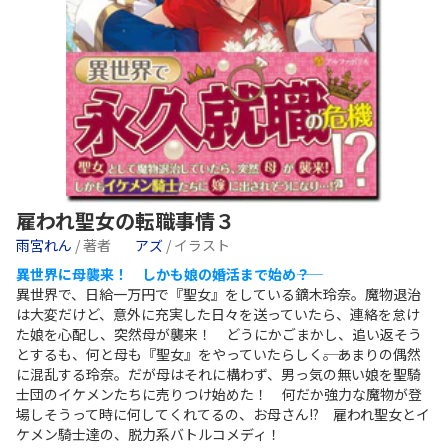
雇われ聖女の転職事情３
雨宮れん
/ 著者
アズ
/ イラスト
異世界に母襲来！ しかも娘の婚活まで始め――？
異世界で、日給一万円で『聖女』をしている鏑木玲奈。魔物退治
は大変だけど、意外に充実した日々を送っていたら、連絡を怠け
た娘を心配し、突然母が襲来！ どうにかごまかし、追い返そう
とするも、何と母も『聖女』をやっていたらしく――。あまりの偶然
に混乱する玲奈。だが母はそれに構わず、男っ気の無い娘を聖騎
士団のイケメンたちに売りつけ始めた！ 何だか強力な魔物が登
場しそうって時に何してくれてるの、お母さん!? 雇われ聖女とイ
ケメン騎士達の、脱力系バトルコメディ！