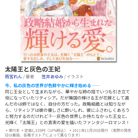
太陽王と灰色の王妃
雨宮れん
/ 著者
笠井あゆみ
/ イラスト
今、私の灰色の世界が色鮮やかに輝き始める――
同じ王女として生まれながら、華やかな姉の陰でいつも引き立て
役になっていたリティシア。だが隣国の輝ける王が花嫁として選
んだのは姉ではなく、自分の方だった。政略結婚とは知りなが
ら、リティシアは彼の優しさに酔いしれ、彼にふさわしくあろう
と努力するのだけれど――？ 灰色の世界しか持たなかった王女と、
光輝く「太陽王」との真実の愛を描いたファンタジーロマンス！
▪単行本 ▪定価1,320円（10%税込） ▪2011年11月30日発行 （実際の発売
日は書店、各電子ストアによって異なります）