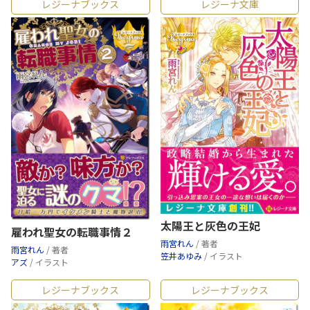
レジーナブックス
レジーナ文庫
太陽王と灰色の王妃
雇われ聖女の転職事情２
雨宮れん
/ 著者
雨宮れん
/ 著者
笠井あゆみ
/ イラスト
アズ
/ イラスト
レジーナブックス
レジーナブックス