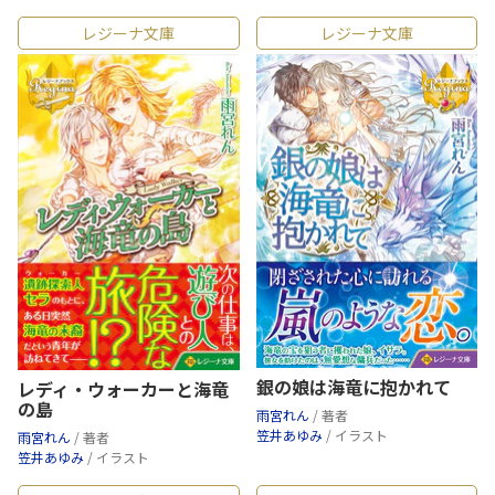
レジーナ文庫
レジーナ文庫
銀の娘は海竜に抱かれて
レディ・ウォーカーと海竜
の島
雨宮れん
/ 著者
笠井あゆみ
/ イラスト
雨宮れん
/ 著者
笠井あゆみ
/ イラスト