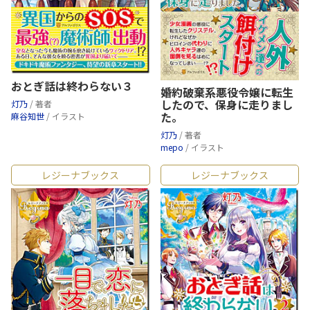
おとぎ話は終わらない３
婚約破棄系悪役令嬢に転生
したので、保身に走りまし
灯乃
/ 著者
た。
麻谷知世
/ イラスト
灯乃
/ 著者
mepo
/ イラスト
レジーナブックス
レジーナブックス