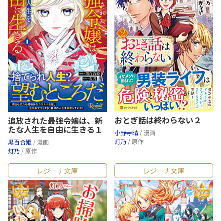
おとぎ話は終わらない２
追放された最強令嬢は、新
たな人生を自由に生きる１
小野寺晴
/ 漫画
灯乃
/ 原作
黒百合姫
/ 漫画
灯乃
/ 原作
レジーナ文庫
レジーナ文庫