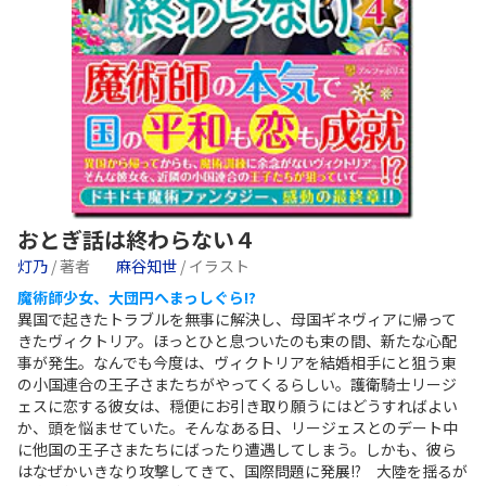
おとぎ話は終わらない４
灯乃
/ 著者
麻谷知世
/ イラスト
魔術師少女、大団円へまっしぐら!?
異国で起きたトラブルを無事に解決し、母国ギネヴィアに帰って
きたヴィクトリア。ほっとひと息ついたのも束の間、新たな心配
事が発生。なんでも今度は、ヴィクトリアを結婚相手にと狙う東
の小国連合の王子さまたちがやってくるらしい。護衛騎士リージ
ェスに恋する彼女は、穏便にお引き取り願うにはどうすればよい
か、頭を悩ませていた。そんなある日、リージェスとのデート中
に他国の王子さまたちにばったり遭遇してしまう。しかも、彼ら
はなぜかいきなり攻撃してきて、国際問題に発展!? 大陸を揺るが