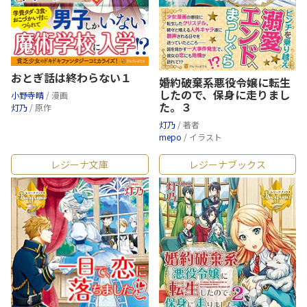
おとぎ話は終わらない１
婚約破棄系悪役令嬢に転生
したので、保身に走りまし
小野寺晴
/ 漫画
た。３
灯乃
/ 原作
灯乃
/ 著者
mepo
/ イラスト
レジーナ文庫
レジーナブックス