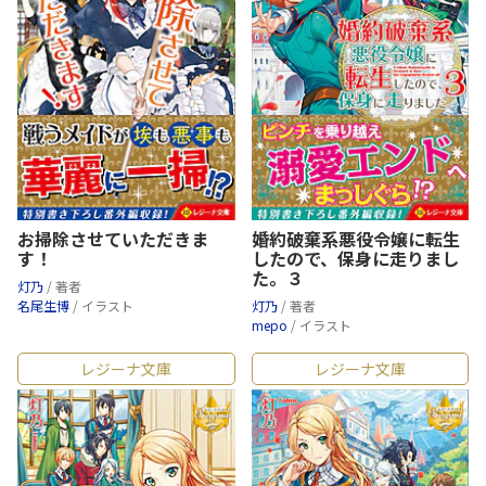
お掃除させていただきま
婚約破棄系悪役令嬢に転生
す！
したので、保身に走りまし
た。３
灯乃
/ 著者
名尾生博
/ イラスト
灯乃
/ 著者
mepo
/ イラスト
レジーナ文庫
レジーナ文庫