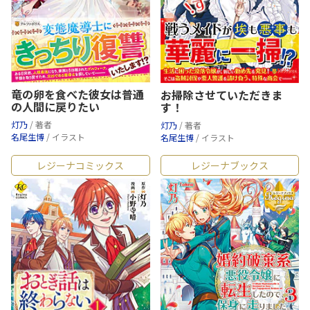
竜の卵を食べた彼女は普通
お掃除させていただきま
の人間に戻りたい
す！
灯乃
/ 著者
灯乃
/ 著者
名尾生博
/ イラスト
名尾生博
/ イラスト
レジーナコミックス
レジーナブックス