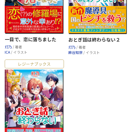
一目で、恋に落ちました
おとぎ話は終わらない２
灯乃
/ 著者
灯乃
/ 著者
ICA
/ イラスト
麻谷知世
/ イラスト
レジーナブックス