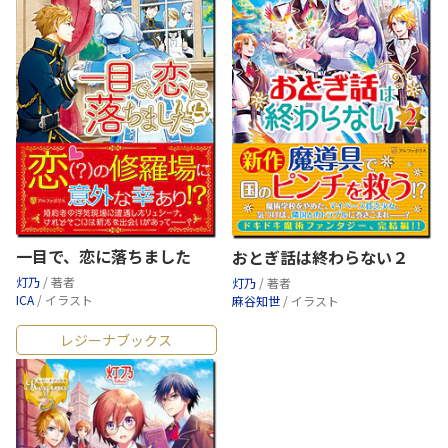
一目で、恋に落ちました
おとぎ話は終わらない２
灯乃
/ 著者
灯乃
/ 著者
ICA
/ イラスト
麻谷知世
/ イラスト
レジーナブックス