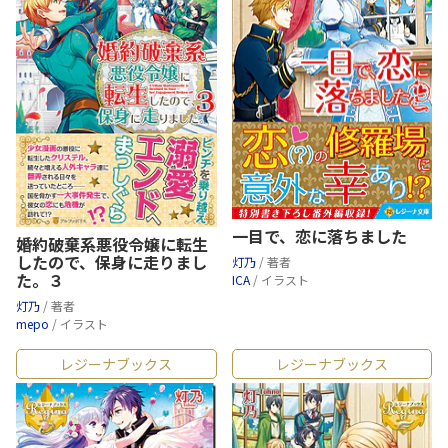
一目で、恋に落ちました
婚約破棄系悪役令嬢に転生
したので、保身に走りまし
灯乃
/ 著者
た。３
ICA
/ イラスト
灯乃
/ 著者
mepo
/ イラスト
レジーナブックス
レジーナブックス