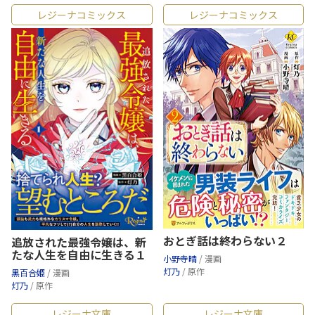
レジーナコミックス
レジーナコミックス
おとぎ話は終わらない２
追放された最強令嬢は、新
たな人生を自由に生きる１
小野寺晴
/ 漫画
灯乃
/ 原作
黒百合姫
/ 漫画
灯乃
/ 原作
レジーナ文庫
レジーナ文庫