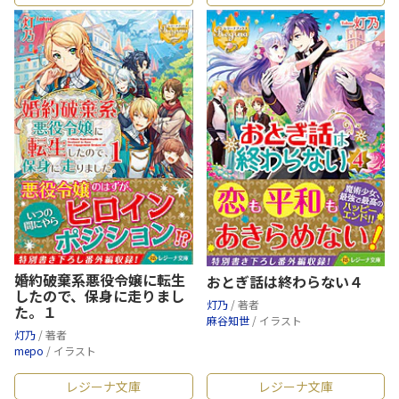
婚約破棄系悪役令嬢に転生
おとぎ話は終わらない４
したので、保身に走りまし
灯乃
/ 著者
た。１
麻谷知世
/ イラスト
灯乃
/ 著者
mepo
/ イラスト
レジーナ文庫
レジーナ文庫