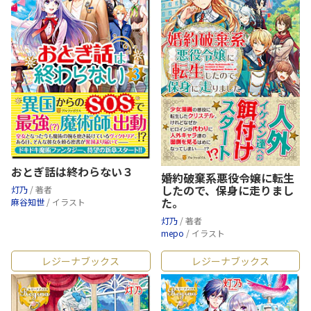
おとぎ話は終わらない３
婚約破棄系悪役令嬢に転生
したので、保身に走りまし
灯乃
/ 著者
た。
麻谷知世
/ イラスト
灯乃
/ 著者
mepo
/ イラスト
レジーナブックス
レジーナブックス