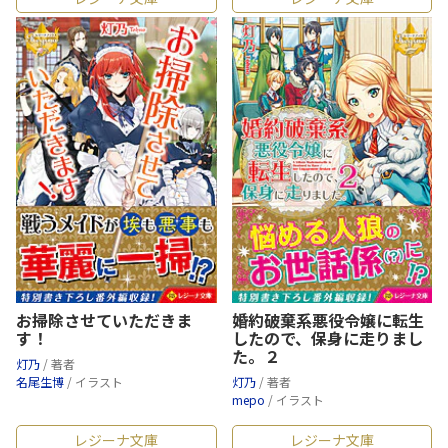
お掃除させていただきま
婚約破棄系悪役令嬢に転生
す！
したので、保身に走りまし
た。２
灯乃
/ 著者
名尾生博
/ イラスト
灯乃
/ 著者
mepo
/ イラスト
レジーナ文庫
レジーナ文庫