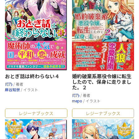
婚約破棄系悪役令嬢に転生
おとぎ話は終わらない４
したので、保身に走りまし
灯乃
/ 著者
た。２
麻谷知世
/ イラスト
灯乃
/ 著者
mepo
/ イラスト
レジーナブックス
レジーナブックス