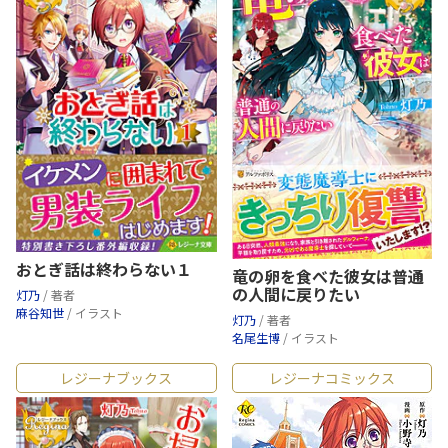
おとぎ話は終わらない１
竜の卵を食べた彼女は普通
の人間に戻りたい
灯乃
/ 著者
麻谷知世
/ イラスト
灯乃
/ 著者
名尾生博
/ イラスト
レジーナブックス
レジーナコミックス