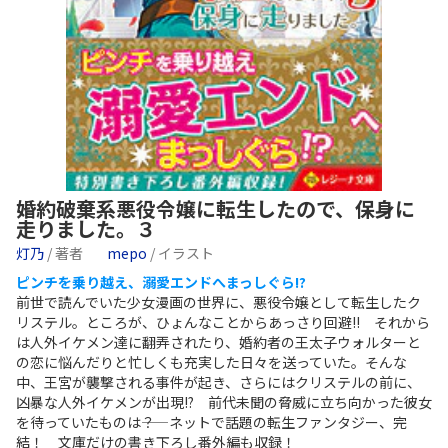
婚約破棄系悪役令嬢に転生したので、保身に
走りました。３
灯乃
/ 著者
mepo
/ イラスト
ピンチを乗り越え、溺愛エンドへまっしぐら!?
前世で読んでいた少女漫画の世界に、悪役令嬢として転生したク
リステル。ところが、ひょんなことからあっさり回避!! それから
は人外イケメン達に翻弄されたり、婚約者の王太子ウォルターと
の恋に悩んだりと忙しくも充実した日々を送っていた。そんな
中、王宮が襲撃される事件が起き、さらにはクリステルの前に、
凶暴な人外イケメンが出現!? 前代未聞の脅威に立ち向かった彼女
を待っていたものは――？ ネットで話題の転生ファンタジー、完
結！ 文庫だけの書き下ろし番外編も収録！