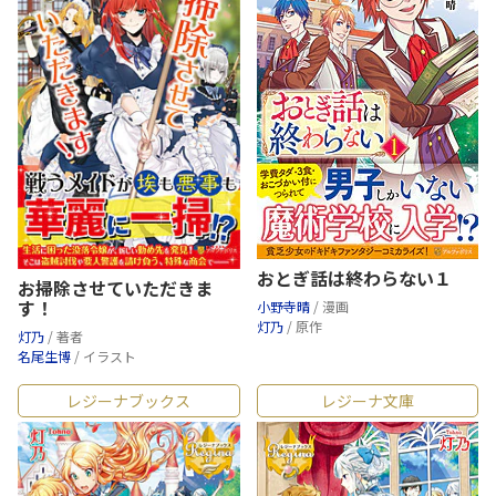
おとぎ話は終わらない１
お掃除させていただきま
す！
小野寺晴
/ 漫画
灯乃
/ 原作
灯乃
/ 著者
名尾生博
/ イラスト
レジーナブックス
レジーナ文庫