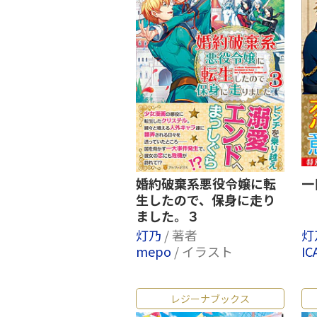
婚約破棄系悪役令嬢に転
一
生したので、保身に走り
ました。３
灯乃
/ 著者
灯
mepo
/ イラスト
IC
レジーナブックス