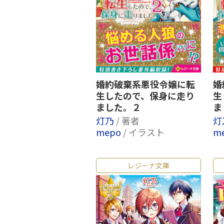
婚約破棄系悪役令嬢に転
婚
生したので、保身に走り
生
ました。２
ま
灯乃
/ 著者
灯
mepo
/ イラスト
m
レジーナ文庫