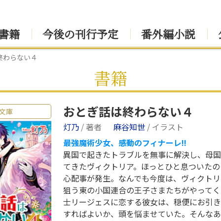
書籍
今後の刊行予定
番外編小説
終わらない４
書籍
おとぎ話は終わらない４
文庫
灯乃
/ 著者
麻谷知世
/ イラスト
最強魔術少女、感動のフィナーレ!!
異国で起きたトラブルを無事に解決し、母国
てきたヴィクトリア。ほっとひと息ついたの
心配事が発生。なんでも今度は、ヴィクトリ
狙う東の小国連合の王子さまたちがやってく
士リージェスに恋する彼女は、穏便にお引き
すればよいか、頭を悩ませていた。そんなあ