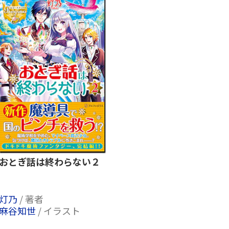
おとぎ話は終わらない２
灯乃
/ 著者
麻谷知世
/ イラスト