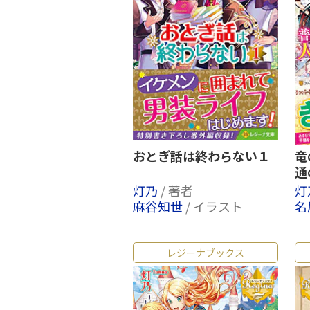
おとぎ話は終わらない１
竜
通
灯乃
/ 著者
灯
麻谷知世
/ イラスト
名
レジーナブックス