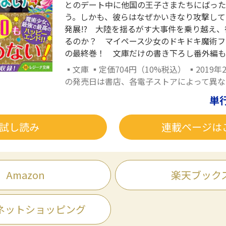
とのデート中に他国の王子さまたちにばった
う。しかも、彼らはなぜかいきなり攻撃して
発展!? 大陸を揺るがす大事件を乗り越え
るのか？ マイペース少女のドキドキ魔術フ
の最終巻！ 文庫だけの書き下ろし番外編も
▪文庫 ▪定価704円（10%税込） ▪2019年
の発売日は書店、各電子ストアによって異な
単
試し読み
連載ページは
Amazon
楽天ブック
ネットショッピング