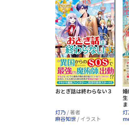
おとぎ話は終わらない３
婚
生
ま
灯乃
/ 著者
灯
麻谷知世
/ イラスト
m