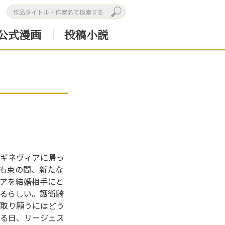
公式漫画
投稿小説
ギネヴィアに帰っ
も束の間、新たな
アを結婚相手にと
るらしい。護衛騎
取り願うにはどう
る日、リージェス