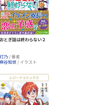
おとぎ話は終わらない２
灯乃
/ 著者
麻谷知世
/ イラスト
レジーナコミックス