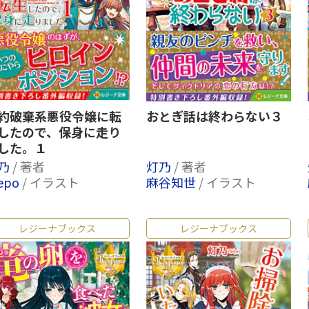
約破棄系悪役令嬢に転
おとぎ話は終わらない３
したので、保身に走り
した。１
乃
/ 著者
灯乃
/ 著者
epo
/ イラスト
麻谷知世
/ イラスト
レジーナブックス
レジーナブックス