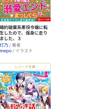
婚約破棄系悪役令嬢に転
生したので、保身に走り
ました。３
灯乃
/ 著者
mepo
/ イラスト
レジーナ文庫