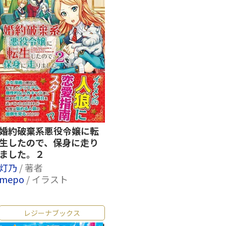
婚約破棄系悪役令嬢に転
生したので、保身に走り
ました。２
灯乃
/ 著者
mepo
/ イラスト
レジーナブックス