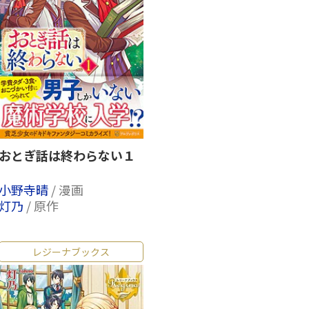
おとぎ話は終わらない１
小野寺晴
/ 漫画
灯乃
/ 原作
レジーナブックス