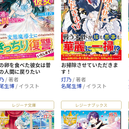
の卵を食べた彼女は普
お掃除させていただきま
の人間に戻りたい
す！
乃
/ 著者
灯乃
/ 著者
尾生博
/ イラスト
名尾生博
/ イラスト
レジーナ文庫
レジーナブックス