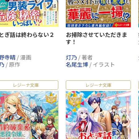
とぎ話は終わらない２
お掃除させていただきま
す！
野寺晴
/ 漫画
灯乃
/ 著者
乃
/ 原作
名尾生博
/ イラスト
レジーナ文庫
レジーナ文庫