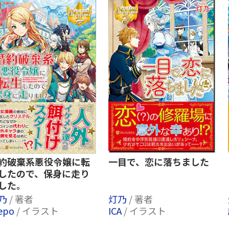
約破棄系悪役令嬢に転
一目で、恋に落ちました
したので、保身に走り
した。
乃
/ 著者
灯乃
/ 著者
epo
/ イラスト
ICA
/ イラスト