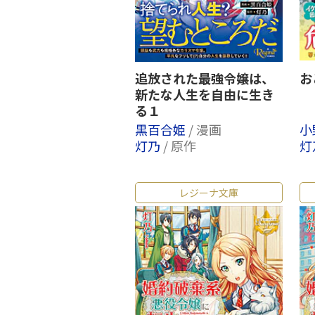
追放された最強令嬢は、
お
新たな人生を自由に生き
る１
黒百合姫
/ 漫画
小
灯乃
/ 原作
灯
レジーナ文庫