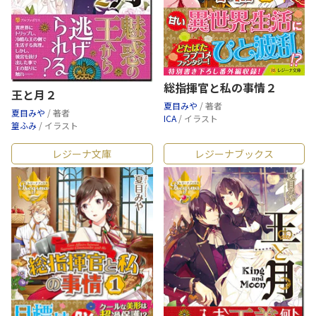
総指揮官と私の事情２
王と月２
夏目みや
/ 著者
夏目みや
/ 著者
ICA
/ イラスト
篁ふみ
/ イラスト
レジーナ文庫
レジーナブックス