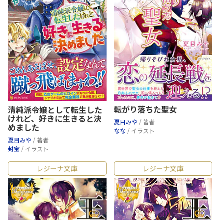
転がり落ちた聖女
清純派令嬢として転生した
けれど、好きに生きると決
夏目みや
/ 著者
めました
なな
/ イラスト
夏目みや
/ 著者
封宝
/ イラスト
レジーナ文庫
レジーナ文庫