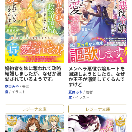
婚約者を妹に奪われて政略
メンヘラ悪役令嬢ルートを
結婚しましたが、なぜか溺
回避しようとしたら、なぜ
愛されているようです。
か王子が溺愛してくるんで
すけど
夏目みや
/ 著者
盧
/ イラスト
夏目みや
/ 著者
盧
/ イラスト
レジーナ文庫
レジーナ文庫