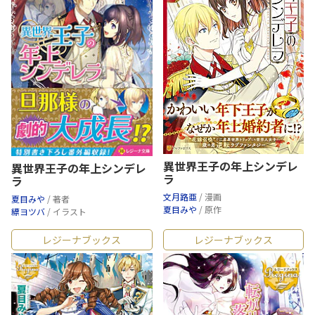
異世界王子の年上シンデレ
異世界王子の年上シンデレ
ラ
ラ
文月路亜
/ 漫画
夏目みや
/ 著者
夏目みや
/ 原作
縹ヨツバ
/ イラスト
レジーナブックス
レジーナブックス