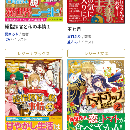
総指揮官と私の事情１
王と月
夏目みや
/ 著者
夏目みや
/ 著者
ICA
/ イラスト
篁ふみ
/ イラスト
レジーナブックス
レジーナ文庫