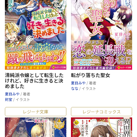
清純派令嬢として転生した
転がり落ちた聖女
けれど、好きに生きると決
夏目みや
/ 著者
めました
なな
/ イラスト
夏目みや
/ 著者
封宝
/ イラスト
レジーナ文庫
レジーナコミックス