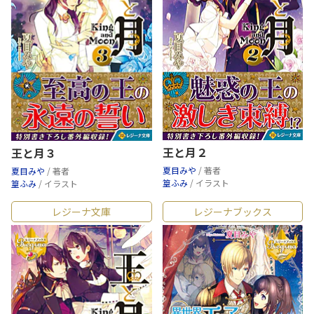
王と月２
王と月３
夏目みや
/ 著者
夏目みや
/ 著者
篁ふみ
/ イラスト
篁ふみ
/ イラスト
レジーナ文庫
レジーナブックス