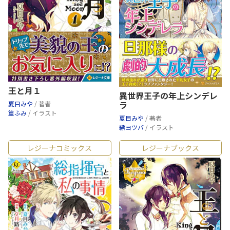
王と月１
異世界王子の年上シンデレ
ラ
夏目みや
/ 著者
篁ふみ
/ イラスト
夏目みや
/ 著者
縹ヨツバ
/ イラスト
レジーナコミックス
レジーナブックス