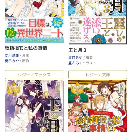
総指揮官と私の事情
王と月３
文月路亜
/ 漫画
夏目みや
/ 著者
夏目みや
/ 原作
篁ふみ
/ イラスト
レジーナブックス
レジーナ文庫