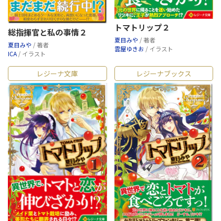
トマトリップ２
総指揮官と私の事情２
夏目みや
/ 著者
夏目みや
/ 著者
雲屋ゆきお
/ イラスト
ICA
/ イラスト
レジーナ文庫
レジーナブックス