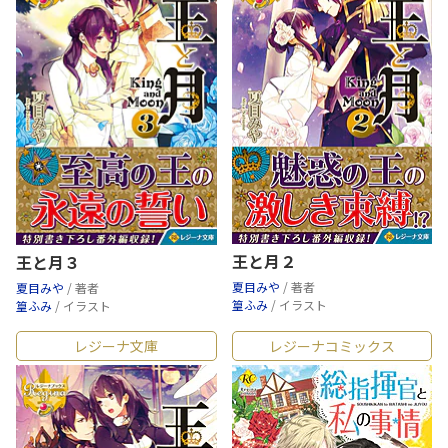
王と月２
王と月３
夏目みや
/ 著者
夏目みや
/ 著者
篁ふみ
/ イラスト
篁ふみ
/ イラスト
レジーナ文庫
レジーナコミックス