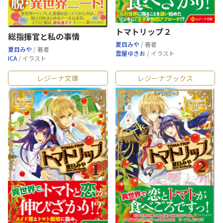
トマトリップ２
総指揮官と私の事情
夏目みや
/ 著者
夏目みや
/ 著者
雲屋ゆきお
/ イラスト
ICA
/ イラスト
レジーナ文庫
レジーナブックス