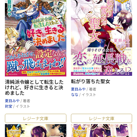
転がり落ちた聖女
清純派令嬢として転生した
けれど、好きに生きると決
夏目みや
/ 著者
めました
なな
/ イラスト
夏目みや
/ 著者
封宝
/ イラスト
レジーナ文庫
レジーナ文庫