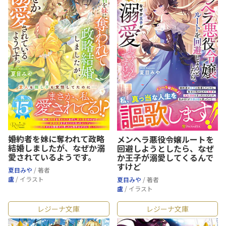
婚約者を妹に奪われて政略
メンヘラ悪役令嬢ルートを
結婚しましたが、なぜか溺
回避しようとしたら、なぜ
愛されているようです。
か王子が溺愛してくるんで
すけど
夏目みや
/ 著者
盧
/ イラスト
夏目みや
/ 著者
盧
/ イラスト
レジーナ文庫
レジーナ文庫