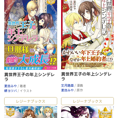
異世界王子の年上シンデレ
異世界王子の年上シンデレ
ラ
ラ
文月路亜
/ 漫画
夏目みや
/ 著者
夏目みや
/ 原作
縹ヨツバ
/ イラスト
レジーナブックス
レジーナブックス