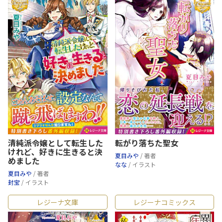
清純派令嬢として転生した
転がり落ちた聖女
けれど、好きに生きると決
夏目みや
/ 著者
めました
なな
/ イラスト
夏目みや
/ 著者
封宝
/ イラスト
レジーナ文庫
レジーナコミックス