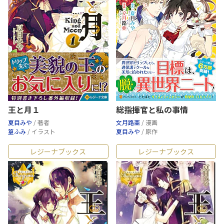
王と月１
総指揮官と私の事情
夏目みや
/ 著者
文月路亜
/ 漫画
篁ふみ
/ イラスト
夏目みや
/ 原作
レジーナブックス
レジーナブックス