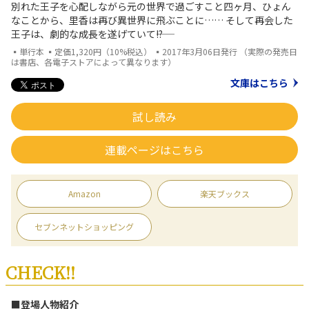
別れた王子を心配しながら元の世界で過ごすこと四ヶ月、ひょん
なことから、里香は再び異世界に飛ぶことに…… そして再会した
王子は、劇的な成長を遂げていて――!?
▪単行本 ▪定価1,320円（10%税込） ▪2017年3月06日発行 （実際の発売日
は書店、各電子ストアによって異なります）
文庫はこちら
試し読み
連載ページはこちら
Amazon
楽天ブックス
セブンネットショッピング
CHECK!!
■登場人物紹介