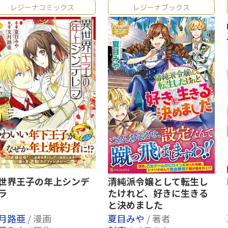
レジーナコミックス
レジーナブックス
世界王子の年上シンデ
清純派令嬢として転生し
ラ
たけれど、好きに生きる
と決めました
月路亜
/ 漫画
夏目みや
/ 著者