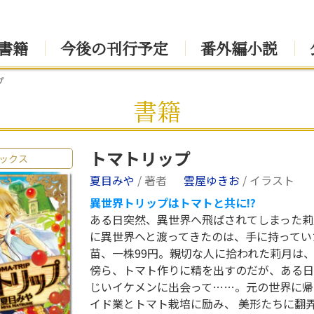
書籍
今後の刊行予定
番外編小説
プ
書籍
トマトリップ
ックス
夏目みや
/ 著者
雲屋ゆきお
/ イラスト
異世界トリップはトマトと共に!?
ある日突然、異世界へ飛ばされてしまった莉
に異世界へと渡ってきたのは、手に持ってい
苗、一株99円。親切な人に拾われた莉月は
傍ら、トマト作りに精を出すのだが、ある日
じいイケメンに出会って……。元の世界に帰
イド業とトマト栽培に励み、 美形たちに翻