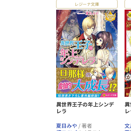
レジーナ文庫
異世界王子の年上シンデ
異
レラ
レ
夏目みや
/ 著者
文