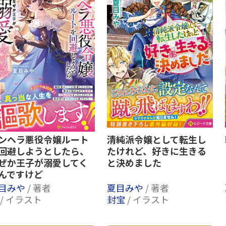
ンヘラ悪役令嬢ルート
清純派令嬢として転生し
回避しようとしたら、
たけれど、好きに生きる
ぜか王子が溺愛してく
と決めました
んですけど
目みや
/ 著者
夏目みや
/ 著者
/ イラスト
封宝
/ イラスト