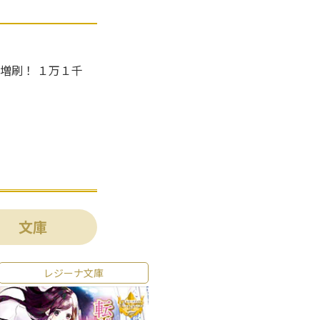
増刷！ １万１千
文庫
レジーナ文庫