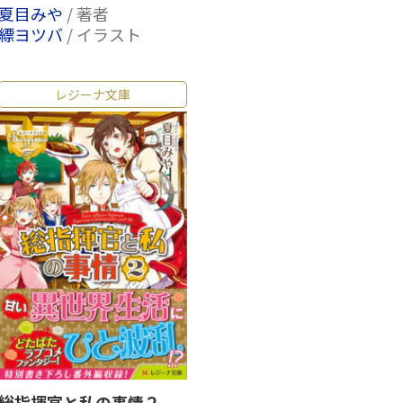
夏目みや
/ 著者
縹ヨツバ
/ イラスト
レジーナ文庫
総指揮官と私の事情２