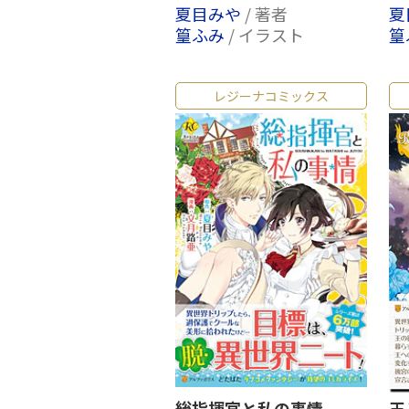
夏目みや
/ 著者
夏
篁ふみ
/ イラスト
篁
レジーナコミックス
総指揮官と私の事情
王