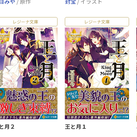
目みや
/ 原作
封宝
/ イラスト
レジーナ文庫
レジーナ文庫
と月２
王と月１