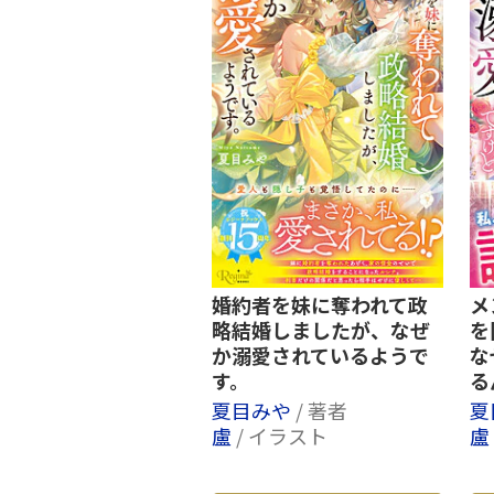
婚約者を妹に奪われて政
メ
略結婚しましたが、なぜ
を
か溺愛されているようで
な
す。
る
夏目みや
/ 著者
夏
盧
/ イラスト
盧