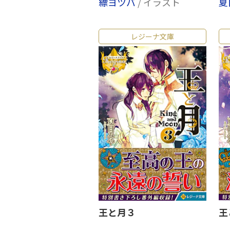
縹ヨツバ
/ イラスト
夏
レジーナ文庫
王と月３
王