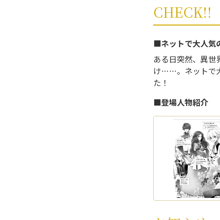
CHECK!!
■ネットで大人気
ある日突然、異世
け……。ネットで
た！
■登場人物紹介