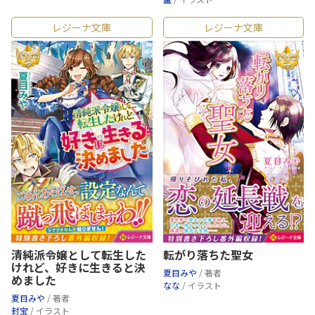
レジーナ文庫
レジーナ文庫
清純派令嬢として転生した
転がり落ちた聖女
けれど、好きに生きると決
夏目みや
/ 著者
めました
なな
/ イラスト
夏目みや
/ 著者
封宝
/ イラスト