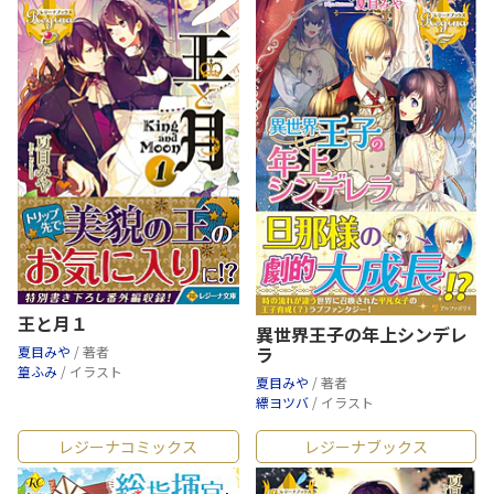
王と月１
異世界王子の年上シンデレ
ラ
夏目みや
/ 著者
篁ふみ
/ イラスト
夏目みや
/ 著者
縹ヨツバ
/ イラスト
レジーナコミックス
レジーナブックス