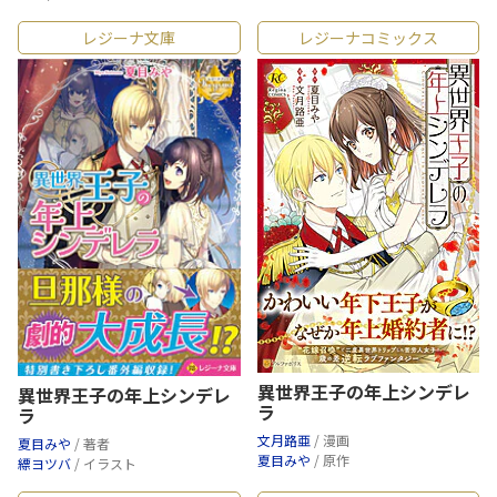
レジーナ文庫
レジーナコミックス
異世界王子の年上シンデレ
異世界王子の年上シンデレ
ラ
ラ
文月路亜
/ 漫画
夏目みや
/ 著者
夏目みや
/ 原作
縹ヨツバ
/ イラスト