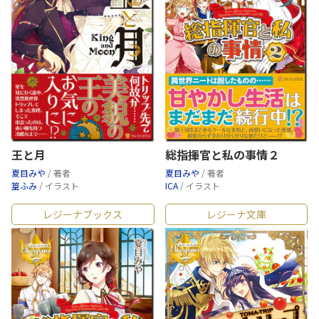
王と月
総指揮官と私の事情２
夏目みや
/ 著者
夏目みや
/ 著者
篁ふみ
/ イラスト
ICA
/ イラスト
レジーナブックス
レジーナ文庫