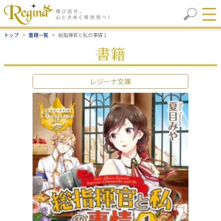
トップ
書籍一覧
総指揮官と私の事情１
書籍
レジーナ文庫