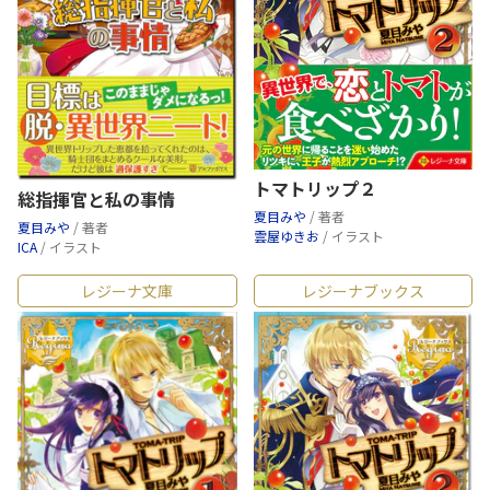
トマトリップ２
総指揮官と私の事情
夏目みや
/ 著者
夏目みや
/ 著者
雲屋ゆきお
/ イラスト
ICA
/ イラスト
レジーナ文庫
レジーナブックス