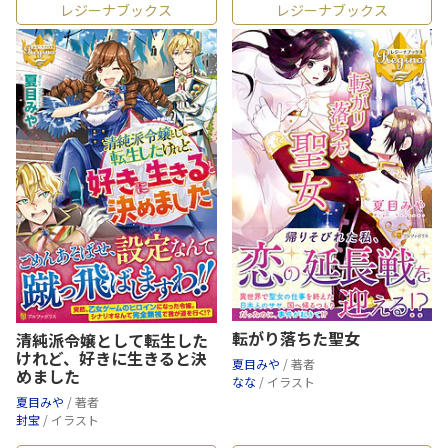
レジーナブックス
レジーナブックス
転がり落ちた聖女
清純派令嬢として転生した
けれど、好きに生きると決
夏目みや
/ 著者
めました
なな
/ イラスト
夏目みや
/ 著者
封宝
/ イラスト