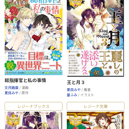
総指揮官と私の事情
王と月３
文月路亜
/ 漫画
夏目みや
/ 著者
夏目みや
/ 原作
篁ふみ
/ イラスト
レジーナブックス
レジーナ文庫