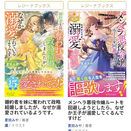
レジーナブックス
レジーナブックス
婚約者を妹に奪われて政略
メンヘラ悪役令嬢ルートを
結婚しましたが、なぜか溺
回避しようとしたら、なぜ
愛されているようです。
か王子が溺愛してくるんで
すけど
夏目みや
/ 著者
盧
/ イラスト
夏目みや
/ 著者
盧
/ イラスト