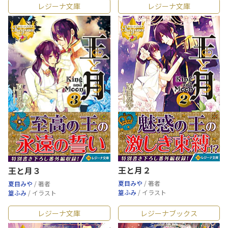
レジーナ文庫
レジーナ文庫
王と月２
王と月３
夏目みや
/ 著者
夏目みや
/ 著者
篁ふみ
/ イラスト
篁ふみ
/ イラスト
レジーナ文庫
レジーナブックス