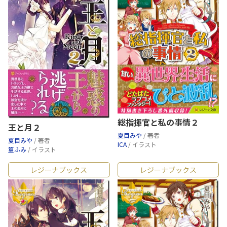
総指揮官と私の事情２
王と月２
夏目みや
/ 著者
夏目みや
/ 著者
ICA
/ イラスト
篁ふみ
/ イラスト
レジーナブックス
レジーナブックス