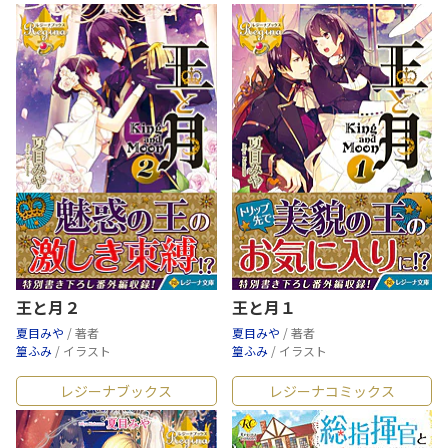
王と月２
王と月１
夏目みや
/ 著者
夏目みや
/ 著者
篁ふみ
/ イラスト
篁ふみ
/ イラスト
レジーナブックス
レジーナコミックス