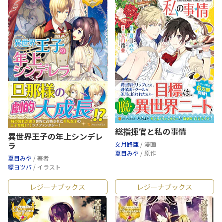
総指揮官と私の事情
異世界王子の年上シンデレ
ラ
文月路亜
/ 漫画
夏目みや
/ 原作
夏目みや
/ 著者
縹ヨツバ
/ イラスト
レジーナブックス
レジーナブックス