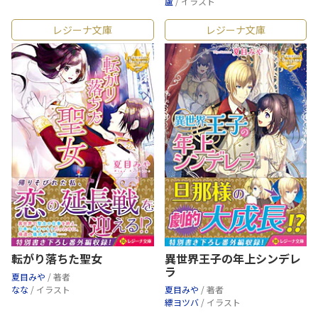
盧
/ イラスト
レジーナ文庫
レジーナ文庫
転がり落ちた聖女
異世界王子の年上シンデレ
ラ
夏目みや
/ 著者
なな
/ イラスト
夏目みや
/ 著者
縹ヨツバ
/ イラスト