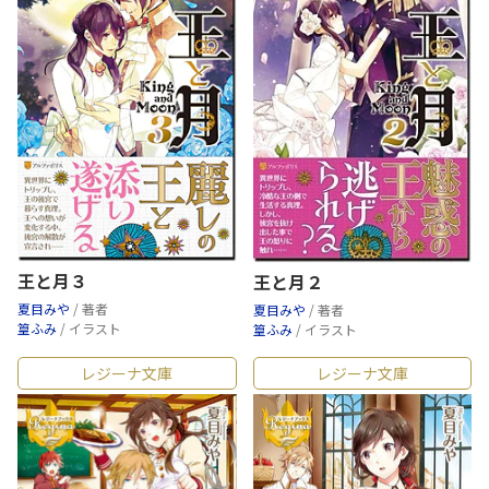
王と月３
王と月２
夏目みや
/ 著者
夏目みや
/ 著者
篁ふみ
/ イラスト
篁ふみ
/ イラスト
レジーナ文庫
レジーナ文庫