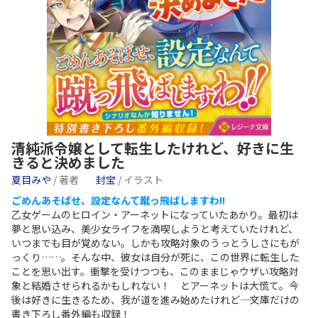
清純派令嬢として転生したけれど、好きに生
きると決めました
夏目みや
/ 著者
封宝
/ イラスト
ごめんあそばせ、設定なんて蹴っ飛ばしますわ!!
乙女ゲームのヒロイン・アーネットになっていたあかり。最初は
夢と思い込み、美少女ライフを満喫しようと考えていたけれど、
いつまでも目が覚めない。しかも攻略対象のうっとうしさにもが
っくり……。そんな中、彼女は自分が死に、この世界に転生した
ことを思い出す。衝撃を受けつつも、このままじゃウザい攻略対
象と結婚させられるかもしれない！ とアーネットは大慌て。今
後は好きに生きるため、我が道を進み始めたけれど―― 文庫だけの
書き下ろし番外編も収録！