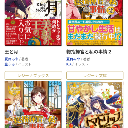
王と月
総指揮官と私の事情２
夏目みや
/ 著者
夏目みや
/ 著者
篁ふみ
/ イラスト
ICA
/ イラスト
レジーナブックス
レジーナ文庫