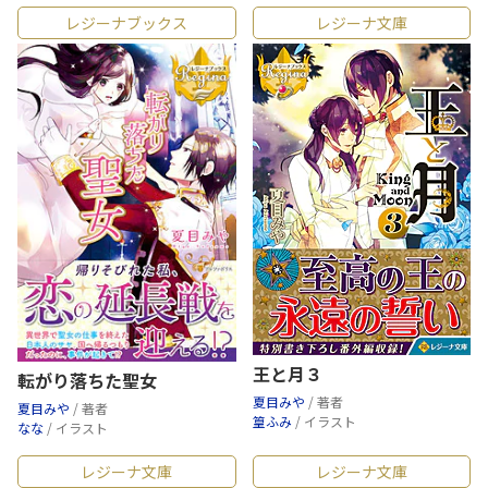
レジーナブックス
レジーナ文庫
王と月３
転がり落ちた聖女
夏目みや
/ 著者
夏目みや
/ 著者
篁ふみ
/ イラスト
なな
/ イラスト
レジーナ文庫
レジーナ文庫