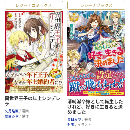
レジーナコミックス
レジーナブックス
異世界王子の年上シンデレ
清純派令嬢として転生した
ラ
けれど、好きに生きると決
めました
文月路亜
/ 漫画
夏目みや
/ 原作
夏目みや
/ 著者
封宝
/ イラスト