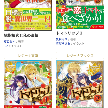
トマトリップ２
総指揮官と私の事情
夏目みや
/ 著者
夏目みや
/ 著者
雲屋ゆきお
/ イラスト
ICA
/ イラスト
レジーナ文庫
レジーナブックス