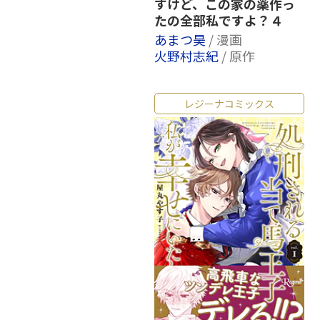
すけど、この家の薬作っ
たの全部私ですよ？４
あまつ昊
/ 漫画
火野村志紀
/ 原作
レジーナコミックス