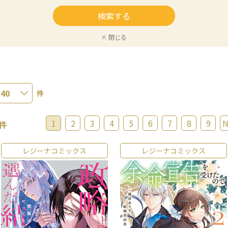
× 閉じる
件
1
2
3
4
5
6
7
8
9
N
件
レジーナコミックス
レジーナコミックス