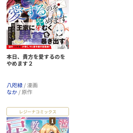
本日、貴方を愛するのを
やめます２
八咫緑
/ 漫画
なか
/ 原作
レジーナコミックス