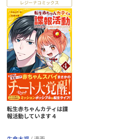
レジーナコミックス
転生赤ちゃんカティは諜
報活動しています４
生倉大福
/ 漫画