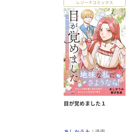
レジーナコミックス
目が覚めました１
あしかうみ
/ 漫画