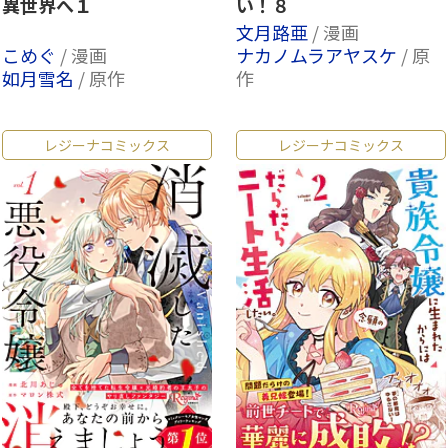
異世界へ１
い！８
文月路亜
/ 漫画
こめぐ
/ 漫画
ナカノムラアヤスケ
/ 原
如月雪名
/ 原作
作
レジーナコミックス
レジーナコミックス