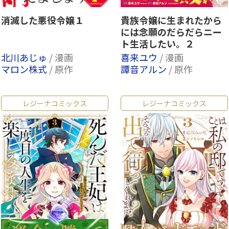
消滅した悪役令嬢１
貴族令嬢に生まれたから
には念願のだらだらニー
ト生活したい。２
北川あじゅ
/ 漫画
喜来ユウ
/ 漫画
マロン株式
/ 原作
譚音アルン
/ 原作
レジーナコミックス
レジーナコミックス