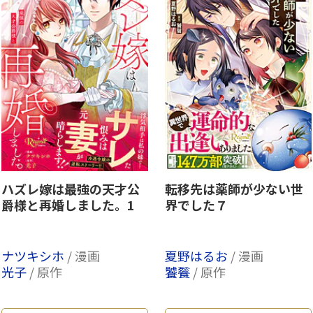
ハズレ嫁は最強の天才公
転移先は薬師が少ない世
爵様と再婚しました。1
界でした７
ナツキシホ
/ 漫画
夏野はるお
/ 漫画
光子
/ 原作
饕餮
/ 原作