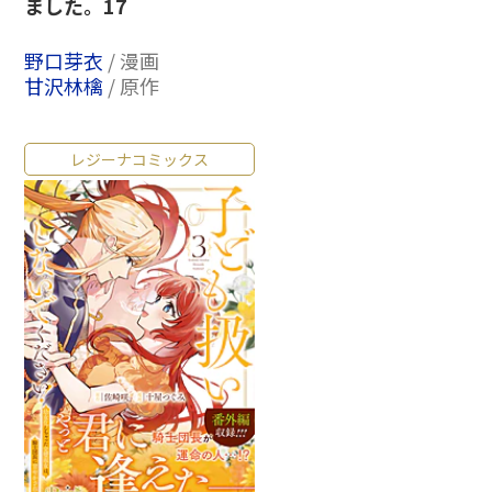
ました。17
野口芽衣
/ 漫画
甘沢林檎
/ 原作
レジーナコミックス