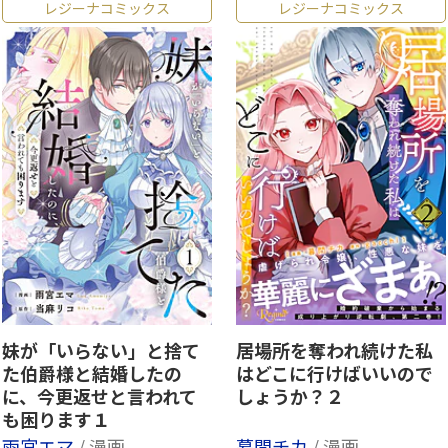
レジーナコミックス
レジーナコミックス
妹が「いらない」と捨て
居場所を奪われ続けた私
た伯爵様と結婚したの
はどこに行けばいいので
に、今更返せと言われて
しょうか？２
も困ります１
雨宮エマ
/ 漫画
暮間チカ
/ 漫画