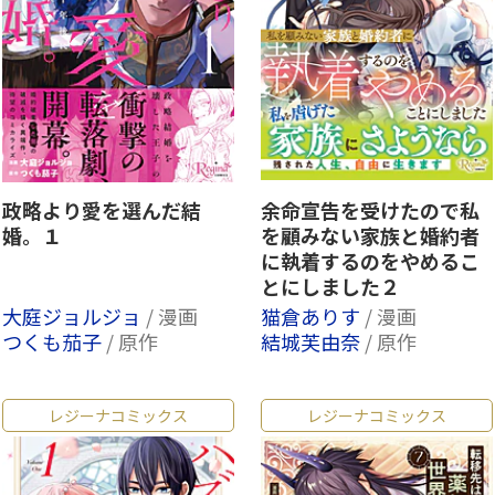
政略より愛を選んだ結
余命宣告を受けたので私
婚。１
を顧みない家族と婚約者
に執着するのをやめるこ
とにしました２
大庭ジョルジョ
/ 漫画
猫倉ありす
/ 漫画
つくも茄子
/ 原作
結城芙由奈
/ 原作
レジーナコミックス
レジーナコミックス