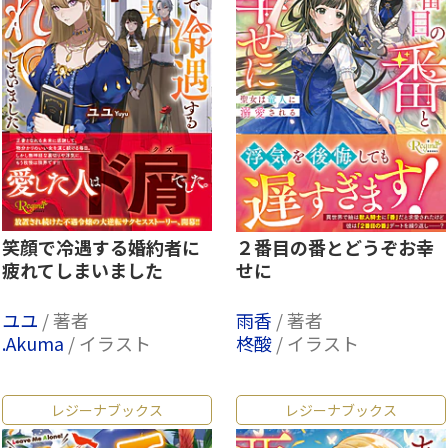
笑顔で冷遇する婚約者に
２番目の番とどうぞお幸
疲れてしまいました
せに
ユユ
/ 著者
雨香
/ 著者
.Akuma
/ イラスト
柊酸
/ イラスト
レジーナブックス
レジーナブックス