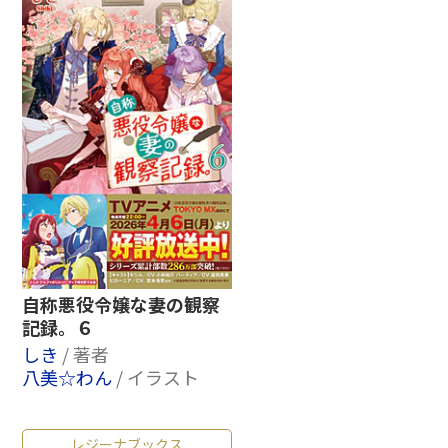
自称悪役令嬢な妻の観察
記録。６
しき
/ 著者
八美☆わん
/ イラスト
レジーナブックス