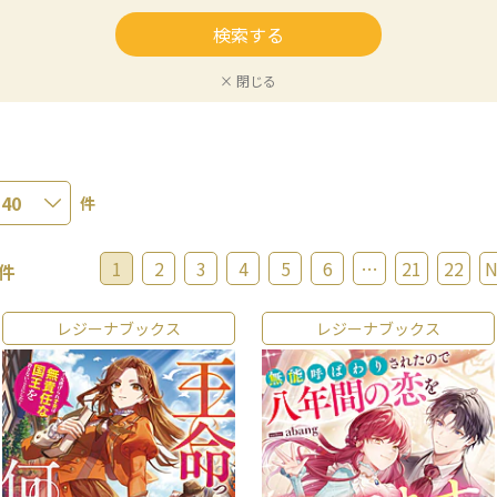
× 閉じる
件
1
2
3
4
5
6
…
21
22
N
件
レジーナブックス
レジーナブックス