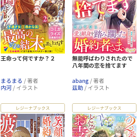
王命って何ですか？２
無能呼ばわりされたので
八年間の恋を捨てます
まるまる
/ 著者
abang
/ 著者
内河
/ イラスト
茲助
/ イラスト
レジーナブックス
レジーナブックス