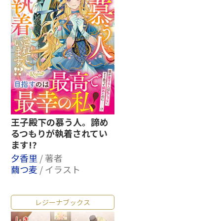
王子殿下の慕う人。諦め
るつもりが執着されてい
ます!?
夕香里
/ 著者
繭つ麦
/ イラスト
レジーナブックス