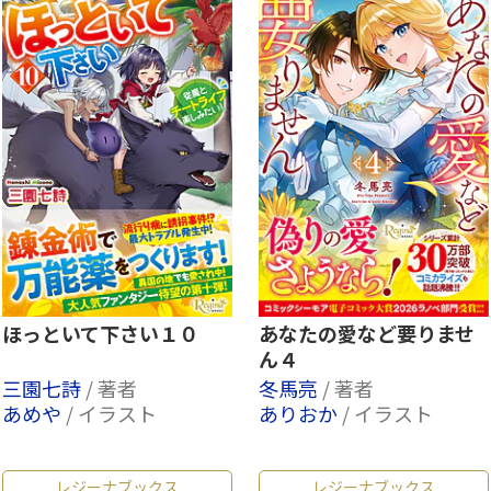
ほっといて下さい１０
あなたの愛など要りませ
ん４
三園七詩
/ 著者
冬馬亮
/ 著者
あめや
/ イラスト
ありおか
/ イラスト
レジーナブックス
レジーナブックス